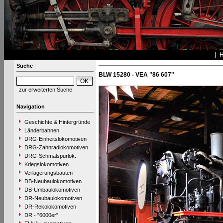
Suche
BLW 15280 - VEA "86 607"
zur erweiterten Suche
Navigation
Geschichte & Hintergründe
Länderbahnen
DRG-Einheitslokomotiven
DRG-Zahnradlokomotiven
DRG-Schmalspurlok.
Kriegslokomotiven
Verlagerungsbauten
DB-Neubaulokomotiven
DB-Umbaulokomotiven
DR-Neubaulokomotiven
DR-Rekolokomotiven
DR - "6000er"