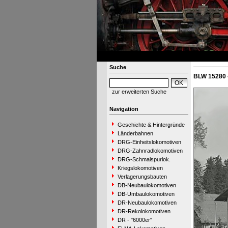
Suche
BLW 15280 -
zur erweiterten Suche
Navigation
Geschichte & Hintergründe
Länderbahnen
DRG-Einheitslokomotiven
DRG-Zahnradlokomotiven
DRG-Schmalspurlok.
Kriegslokomotiven
Verlagerungsbauten
DB-Neubaulokomotiven
DB-Umbaulokomotiven
DR-Neubaulokomotiven
DR-Rekolokomotiven
DR - "6000er"