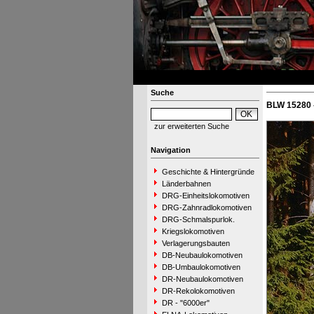
Suche
BLW 15280 -
zur erweiterten Suche
Navigation
Geschichte & Hintergründe
Länderbahnen
DRG-Einheitslokomotiven
DRG-Zahnradlokomotiven
DRG-Schmalspurlok.
Kriegslokomotiven
Verlagerungsbauten
DB-Neubaulokomotiven
DB-Umbaulokomotiven
DR-Neubaulokomotiven
DR-Rekolokomotiven
DR - "6000er"