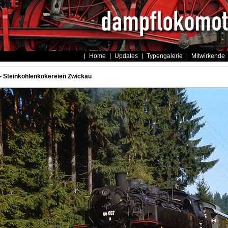
Home
Updates
Typengalerie
Mitwirkende
 Steinkohlenkokereien Zwickau