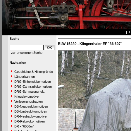
Suche
BLW 15280 - Klingenthaler EF "86 607"
zur erweiterten Suche
Navigation
Geschichte & Hintergründe
Länderbahnen
DRG-Einheitslokomotiven
DRG-Zahnradlokomotiven
DRG-Schmalspurlok.
Kriegslokomotiven
Verlagerungsbauten
DB-Neubaulokomotiven
DB-Umbaulokomotiven
DR-Neubaulokomotiven
DR-Rekolokomotiven
DR - "6000er"