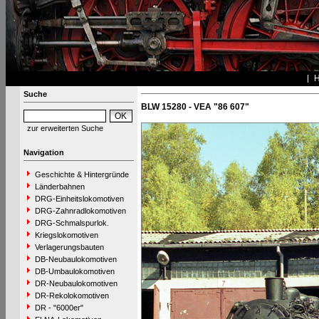
Suche
BLW 15280 - VEA "86 607"
zur erweiterten Suche
Navigation
Geschichte & Hintergründe
Länderbahnen
DRG-Einheitslokomotiven
DRG-Zahnradlokomotiven
DRG-Schmalspurlok.
Kriegslokomotiven
Verlagerungsbauten
DB-Neubaulokomotiven
DB-Umbaulokomotiven
DR-Neubaulokomotiven
DR-Rekolokomotiven
DR - "6000er"