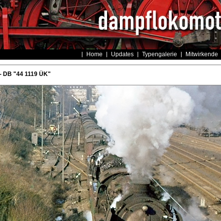
Home
Updates
Typengalerie
Mitwirkende
- DB "44 1119 ÜK"