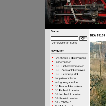
Suche
BLW 15168 
zur erweiterten Suche
Navigation
Geschichte & Hintergründe
Länderbahnen
DRG-Einheitslokomotiven
DRG-Zahnradlokomotiven
DRG-Schmalspurlok.
Kriegslokomotiven
Verlagerungsbauten
DB-Neubaulokomotiven
DB-Umbaulokomotiven
DR-Neubaulokomotiven
DR-Rekolokomotiven
DR - "6000er"