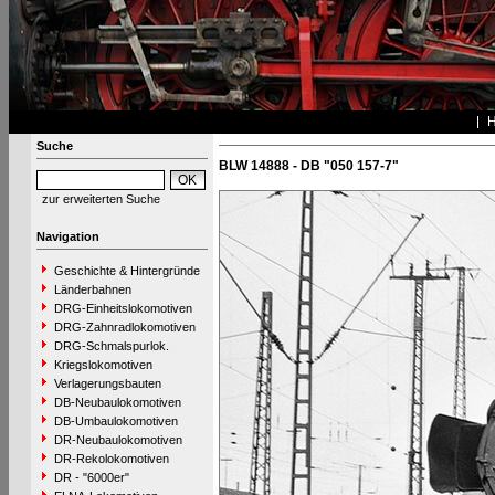
Suche
BLW 14888 - DB "050 157-7"
zur erweiterten Suche
Navigation
Geschichte & Hintergründe
Länderbahnen
DRG-Einheitslokomotiven
DRG-Zahnradlokomotiven
DRG-Schmalspurlok.
Kriegslokomotiven
Verlagerungsbauten
DB-Neubaulokomotiven
DB-Umbaulokomotiven
DR-Neubaulokomotiven
DR-Rekolokomotiven
DR - "6000er"