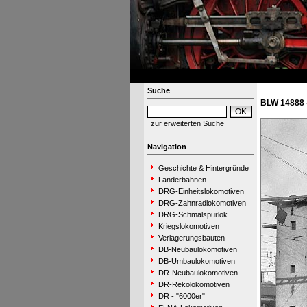
Suche
BLW 14888 
zur erweiterten Suche
Navigation
Geschichte & Hintergründe
Länderbahnen
DRG-Einheitslokomotiven
DRG-Zahnradlokomotiven
DRG-Schmalspurlok.
Kriegslokomotiven
Verlagerungsbauten
DB-Neubaulokomotiven
DB-Umbaulokomotiven
DR-Neubaulokomotiven
DR-Rekolokomotiven
DR - "6000er"