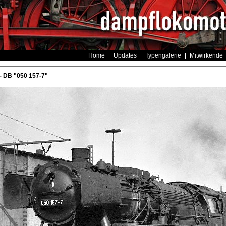
Home
Updates
Typengalerie
Mitwirkende
- DB "050 157-7"