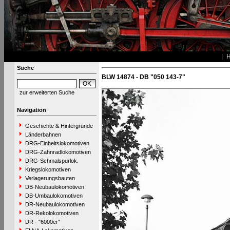
Suche
BLW 14874 - DB "050 143-7"
zur erweiterten Suche
Navigation
Geschichte & Hintergründe
Länderbahnen
DRG-Einheitslokomotiven
DRG-Zahnradlokomotiven
DRG-Schmalspurlok.
Kriegslokomotiven
Verlagerungsbauten
DB-Neubaulokomotiven
DB-Umbaulokomotiven
DR-Neubaulokomotiven
DR-Rekolokomotiven
DR - "6000er"