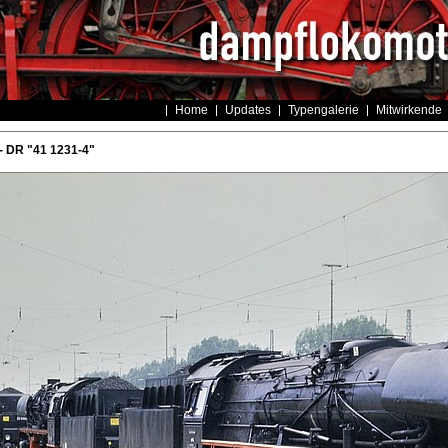
Home
Updates
Typengalerie
Mitwirkende
- DR "41 1231-4"