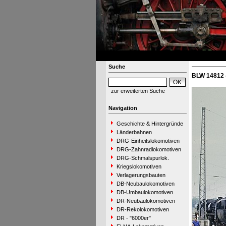
Suche
BLW 14812 
zur erweiterten Suche
Navigation
Geschichte & Hintergründe
Länderbahnen
DRG-Einheitslokomotiven
DRG-Zahnradlokomotiven
DRG-Schmalspurlok.
Kriegslokomotiven
Verlagerungsbauten
DB-Neubaulokomotiven
DB-Umbaulokomotiven
DR-Neubaulokomotiven
DR-Rekolokomotiven
DR - "6000er"