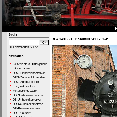
Suche
BLW 14812 - ETB Staßfurt "41 1231-4"
zur erweiterten Suche
Navigation
Geschichte & Hintergründe
Länderbahnen
DRG-Einheitslokomotiven
DRG-Zahnradlokomotiven
DRG-Schmalspurlok.
Kriegslokomotiven
Verlagerungsbauten
DB-Neubaulokomotiven
DB-Umbaulokomotiven
DR-Neubaulokomotiven
DR-Rekolokomotiven
DR - "6000er"