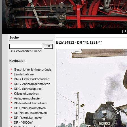
Suche
BLW 14812 - DR "41 1231-4"
zur erweiterten Suche
Navigation
Geschichte & Hintergründe
Länderbahnen
DRG-Einheitslokomotiven
DRG-Zahnradlokomotiven
DRG-Schmalspurlok.
Kriegslokomotiven
Verlagerungsbauten
DB-Neubaulokomotiven
DB-Umbaulokomotiven
DR-Neubaulokomotiven
DR-Rekolokomotiven
DR - "6000er"