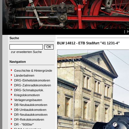
Suche
BLW 14812 - ETB Staßfurt "41 1231-4"
zur erweiterten Suche
Navigation
Geschichte & Hintergründe
Länderbahnen
DRG-Einheitslokomotiven
DRG-Zahnradlokomotiven
DRG-Schmalspurlok.
Kriegslokomotiven
Verlagerungsbauten
DB-Neubaulokomotiven
DB-Umbaulokomotiven
DR-Neubaulokomotiven
DR-Rekolokomotiven
DR - "6000er"