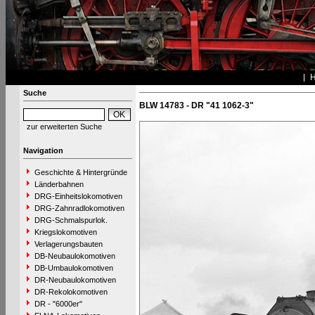
Suche
BLW 14783 - DR "41 1062-3"
zur erweiterten Suche
Navigation
Geschichte & Hintergründe
Länderbahnen
DRG-Einheitslokomotiven
DRG-Zahnradlokomotiven
DRG-Schmalspurlok.
Kriegslokomotiven
Verlagerungsbauten
DB-Neubaulokomotiven
DB-Umbaulokomotiven
DR-Neubaulokomotiven
DR-Rekolokomotiven
DR - "6000er"