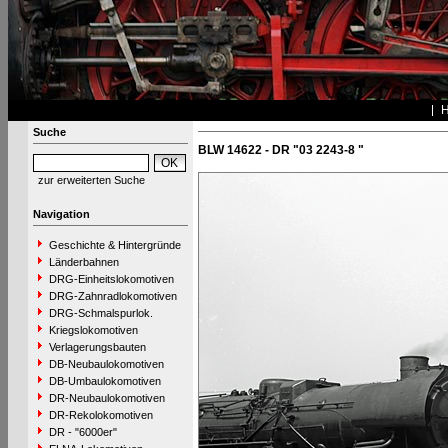
Suche
BLW 14622 - DR "03 2243-8 "
zur erweiterten Suche
Navigation
Geschichte & Hintergründe
Länderbahnen
DRG-Einheitslokomotiven
DRG-Zahnradlokomotiven
DRG-Schmalspurlok.
Kriegslokomotiven
Verlagerungsbauten
DB-Neubaulokomotiven
DB-Umbaulokomotiven
DR-Neubaulokomotiven
DR-Rekolokomotiven
DR - "6000er"