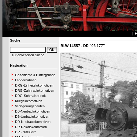
Suche
BLW 14557 - DR "03 177"
zur erweiterten Suche
Navigation
Geschichte & Hintergründe
Länderbahnen
DRG-Einheitslokomotiven
DRG-Zahnradlokomotiven
DRG-Schmalspurlok.
Kriegslokomotiven
Verlagerungsbauten
DB-Neubaulokomotiven
DB-Umbaulokomotiven
DR-Neubaulokomotiven
DR-Rekolokomotiven
DR - "6000er"