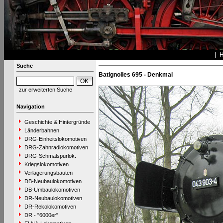
Suche
Batignolles 695 - Denkmal
zur erweiterten Suche
Navigation
Geschichte & Hintergründe
Länderbahnen
DRG-Einheitslokomotiven
DRG-Zahnradlokomotiven
DRG-Schmalspurlok.
Kriegslokomotiven
Verlagerungsbauten
DB-Neubaulokomotiven
DB-Umbaulokomotiven
DR-Neubaulokomotiven
DR-Rekolokomotiven
DR - "6000er"