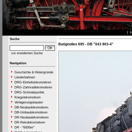
Suche
Batignolles 695 - DB "043 903-4"
zur erweiterten Suche
Navigation
Geschichte & Hintergründe
Länderbahnen
DRG-Einheitslokomotiven
DRG-Zahnradlokomotiven
DRG-Schmalspurlok.
Kriegslokomotiven
Verlagerungsbauten
DB-Neubaulokomotiven
DB-Umbaulokomotiven
DR-Neubaulokomotiven
DR-Rekolokomotiven
DR - "6000er"