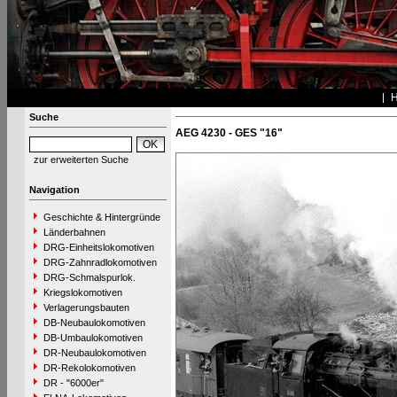
Suche
AEG 4230 - GES "16"
zur erweiterten Suche
Navigation
Geschichte & Hintergründe
Länderbahnen
DRG-Einheitslokomotiven
DRG-Zahnradlokomotiven
DRG-Schmalspurlok.
Kriegslokomotiven
Verlagerungsbauten
DB-Neubaulokomotiven
DB-Umbaulokomotiven
DR-Neubaulokomotiven
DR-Rekolokomotiven
DR - "6000er"