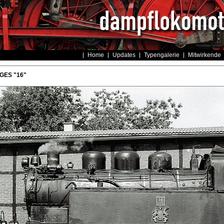
Home
Updates
Typengalerie
Mitwirkende
 GES "16"