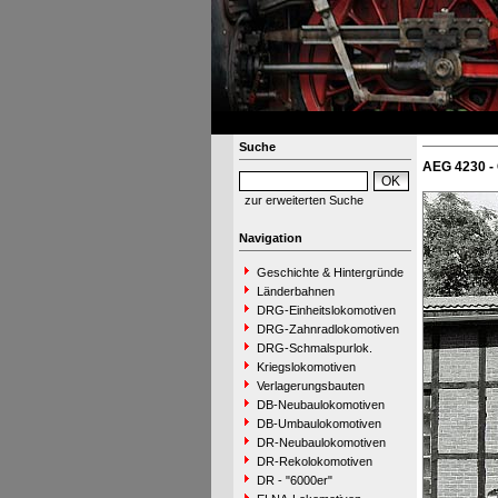
Suche
AEG 4230 -
zur erweiterten Suche
Navigation
Geschichte & Hintergründe
Länderbahnen
DRG-Einheitslokomotiven
DRG-Zahnradlokomotiven
DRG-Schmalspurlok.
Kriegslokomotiven
Verlagerungsbauten
DB-Neubaulokomotiven
DB-Umbaulokomotiven
DR-Neubaulokomotiven
DR-Rekolokomotiven
DR - "6000er"