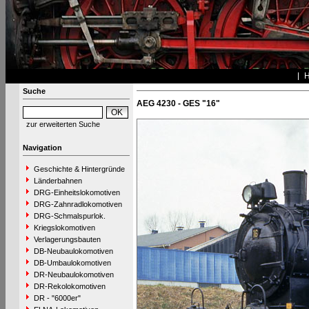
Suche
AEG 4230 - GES "16"
zur erweiterten Suche
Navigation
Geschichte & Hintergründe
Länderbahnen
DRG-Einheitslokomotiven
DRG-Zahnradlokomotiven
DRG-Schmalspurlok.
Kriegslokomotiven
Verlagerungsbauten
DB-Neubaulokomotiven
DB-Umbaulokomotiven
DR-Neubaulokomotiven
DR-Rekolokomotiven
DR - "6000er"