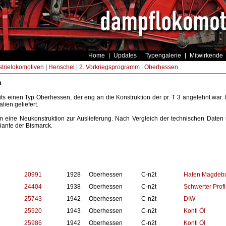
Home
Updates
Typengalerie
Mitwirkende
strielokomotiven
|
Henschel
|
2. Vorkriegsprogramm
|
Oberhessen
n
ts einen Typ Oberhessen, der eng an die Konstruktion der pr. T 3 angelehnt war
lien geliefert.
 eine Neukonstruktion zur Auslieferung. Nach Vergleich der technischen Daten 
riante der Bismarck.
20991
1928
Oberhessen
C-n2t
Hafen Magdebu
24404
1938
Oberhessen
C-n2t
Schwerter Prof
25743
1942
Oberhessen
C-n2t
DIW
25920
1943
Oberhessen
C-n2t
Konti Öl
25986
1942
Oberhessen
C-n2t
Konti Öl