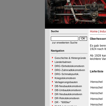
Suche
Home
|
Indu
Oberhesse
zur erweiterten Suche
Es gab berei
1924 nach Ita
Navigation
Ab 1928 kam
Geschichte & Hintergründe
leichtere Va
Länderbahnen
DRG-Einheitslokomotiven
DRG-Zahnradlokomotiven
Lieferliste
DRG-Schmalspurlok.
Kriegslokomotiven
Henschel
Verlagerungsbauten
DB-Neubaulokomotiven
Henschel
DB-Umbaulokomotiven
Henschel
DR-Neubaulokomotiven
DR-Rekolokomotiven
Henschel
DR - "6000er"
Henschel