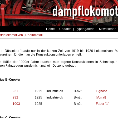
Home
Updates
Typengalerie
Mitwirkende
strielokomotiven
|
Rheinmetall
 in Düsseldorf baute nur in der kurzen Zeit von 1919 bis 1926 Lokomotiven. Ma
ureihen, für die man die Konstruktionsunterlagen erhielt.
en Hälfte der 1920er Jahre brachte man eigene Konstruktionen in Schmalspu
gen Fahrzeugen wurde nicht mal ein Dutzend gebaut.
ige B-Kuppler
931
1925
Industrielok
B-n2t
Lignose
932
1925
Industrielok
B-n2t
[Vorrat]
1003
1925
B-n2t
Faber "1"
ige C-Kuppler