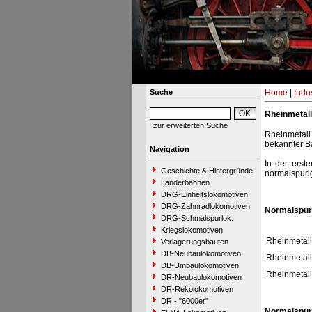
Suche
Home
|
Indu
Rheinmetall
zur erweiterten Suche
Rheinmetall
bekannter Ba
Navigation
In der erst
Geschichte & Hintergründe
normalspuri
Länderbahnen
DRG-Einheitslokomotiven
DRG-Zahnradlokomotiven
Normalspur
DRG-Schmalspurlok.
Kriegslokomotiven
Rheinmetall
Verlagerungsbauten
DB-Neubaulokomotiven
Rheinmetall
DB-Umbaulokomotiven
Rheinmetall
DR-Neubaulokomotiven
DR-Rekolokomotiven
DR - "6000er"
Normalspur