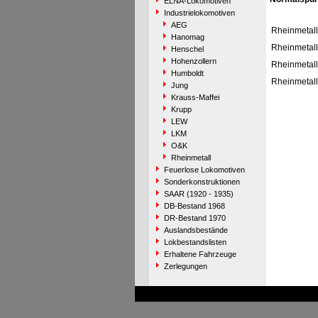
ELNA-Lokomotiven
Industrielokomotiven
AEG
Rheinmetall
Hanomag
Rheinmetall
Henschel
Hohenzollern
Rheinmetall
Humboldt
Rheinmetall
Jung
Krauss-Maffei
Krupp
LEW
LKM
O&K
Rheinmetall
Feuerlose Lokomotiven
Sonderkonstruktionen
SAAR (1920 - 1935)
DB-Bestand 1968
DR-Bestand 1970
Auslandsbestände
Lokbestandslisten
Erhaltene Fahrzeuge
Zerlegungen