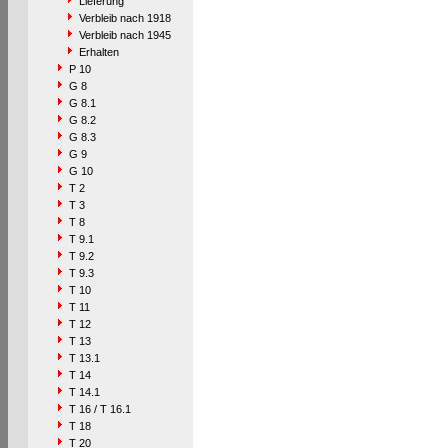
Lieferung
Verbleib nach 1918
Verbleib nach 1945
Erhalten
P 10
G 8
G 8.1
G 8.2
G 8.3
G 9
G 10
T 2
T 3
T 8
T 9.1
T 9.2
T 9.3
T 10
T 11
T 12
T 13
T 13.1
T 14
T 14.1
T 16 / T 16.1
T 18
T 20