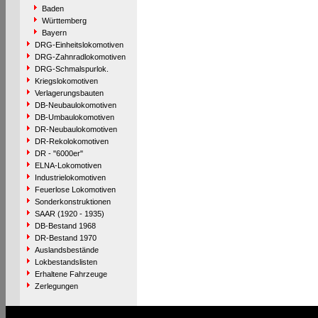
Baden
Württemberg
Bayern
DRG-Einheitslokomotiven
DRG-Zahnradlokomotiven
DRG-Schmalspurlok.
Kriegslokomotiven
Verlagerungsbauten
DB-Neubaulokomotiven
DB-Umbaulokomotiven
DR-Neubaulokomotiven
DR-Rekolokomotiven
DR - "6000er"
ELNA-Lokomotiven
Industrielokomotiven
Feuerlose Lokomotiven
Sonderkonstruktionen
SAAR (1920 - 1935)
DB-Bestand 1968
DR-Bestand 1970
Auslandsbestände
Lokbestandslisten
Erhaltene Fahrzeuge
Zerlegungen