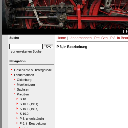
Suche
Home
|
Länderbahnen
|
Preußen
|
P 8, in Bea
P 8, in Bearbeitung
zur erweiterten Suche
Navigation
Geschichte & Hintergründe
Länderbahnen
Oldenburg
Mecklenburg
Sachsen
Preußen
S 10
S 10.1 (1911)
S 10.1 (1914)
S 10.2
P 8, unvollständig
P 8, in Bearbeitung