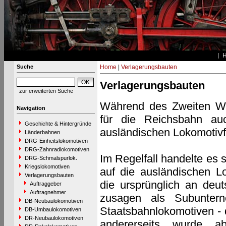
Suche
Home
|
Verlagerungsbauten
Verlagerungsbauten
zur erweiterten Suche
Während des Zweiten We
Navigation
für die Reichsbahn auc
Geschichte & Hintergründe
ausländischen Lokomotivfa
Länderbahnen
DRG-Einheitslokomotiven
DRG-Zahnradlokomotiven
Im Regelfall handelte es
DRG-Schmalspurlok.
Kriegslokomotiven
auf die ausländischen Lo
Verlagerungsbauten
die ursprünglich an deut
Auftraggeber
Auftragnehmer
zusagen als Subuntern
DB-Neubaulokomotiven
Staatsbahnlokomotiven - 
DB-Umbaulokomotiven
DR-Neubaulokomotiven
andererseits wurde ab