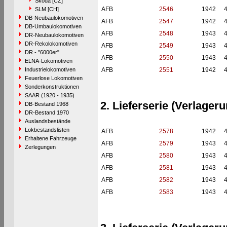
Škoda [CZ]
AFB
2546
1942
SLM [CH]
DB-Neubaulokomotiven
AFB
2547
1942
DB-Umbaulokomotiven
AFB
2548
1943
DR-Neubaulokomotiven
DR-Rekolokomotiven
AFB
2549
1943
DR - "6000er"
AFB
2550
1943
ELNA-Lokomotiven
Industrielokomotiven
AFB
2551
1942
Feuerlose Lokomotiven
Sonderkonstruktionen
SAAR (1920 - 1935)
2. Lieferserie (Verlage
DB-Bestand 1968
DR-Bestand 1970
Auslandsbestände
Lokbestandslisten
AFB
2578
1942
Erhaltene Fahrzeuge
AFB
2579
1943
Zerlegungen
AFB
2580
1943
AFB
2581
1943
AFB
2582
1943
AFB
2583
1943