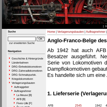
Suche
Home
|
Verlagerungsbauten
|
Auftragnehmer
Anglo-Franco-Belge des 
zur erweiterten Suche
Ab 1942 hat auch AFB V
Navigation
Besatzer ausgeführt. N
Geschichte & Hintergründe
Serie von Lokomotiven 
Länderbahnen
DRG-Einheitslokomotiven
Dampflokomotiven gebaut
DRG-Zahnradlokomotiven
Es handelte sich um eine
DRG-Schmalspurlok.
Kriegslokomotiven
Verlagerungsbauten
Auftraggeber
Auftragnehmer
1. Lieferserie (Verlage
La Meuse [B]
AFB [B]
Fives-Lille [F]
AFB
2545
1942