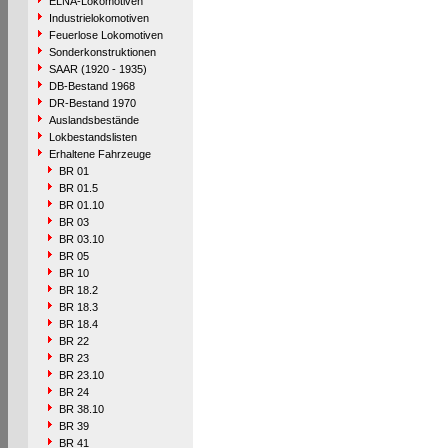
ELNA-Lokomotiven
Industrielokomotiven
Feuerlose Lokomotiven
Sonderkonstruktionen
SAAR (1920 - 1935)
DB-Bestand 1968
DR-Bestand 1970
Auslandsbestände
Lokbestandslisten
Erhaltene Fahrzeuge
BR 01
BR 01.5
BR 01.10
BR 03
BR 03.10
BR 05
BR 10
BR 18.2
BR 18.3
BR 18.4
BR 22
BR 23
BR 23.10
BR 24
BR 38.10
BR 39
BR 41