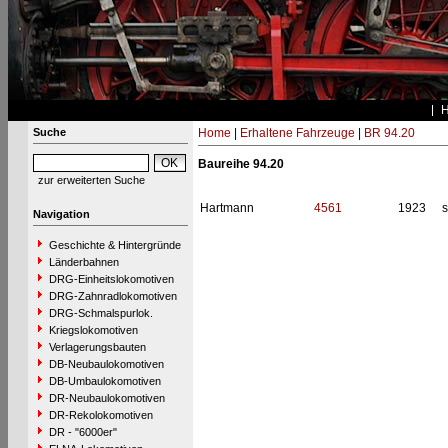
Suche
Home
|
Erhaltene Fahrzeuge
|
BR 94.20
Baureihe 94.20
zur erweiterten Suche
Hartmann
4561
1923
s
Navigation
Geschichte & Hintergründe
Länderbahnen
DRG-Einheitslokomotiven
DRG-Zahnradlokomotiven
DRG-Schmalspurlok.
Kriegslokomotiven
Verlagerungsbauten
DB-Neubaulokomotiven
DB-Umbaulokomotiven
DR-Neubaulokomotiven
DR-Rekolokomotiven
DR - "6000er"