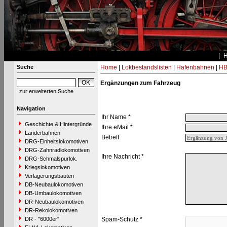
Suche
Home
|
Lokbestandslisten
|
Hafenbahnen
|
HB
Ergänzungen zum Fahrzeug
zur erweiterten Suche
Navigation
Ihr Name *
Geschichte & Hintergründe
Ihre eMail *
Länderbahnen
Betreff
DRG-Einheitslokomotiven
DRG-Zahnradlokomotiven
Ihre Nachricht *
DRG-Schmalspurlok.
Kriegslokomotiven
Verlagerungsbauten
DB-Neubaulokomotiven
DB-Umbaulokomotiven
DR-Neubaulokomotiven
DR-Rekolokomotiven
DR - "6000er"
Spam-Schutz *