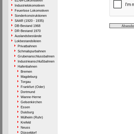
ELNA-Lokomotiven
Industrielokomotiven
Feuerlose Lokomotiven
Sonderkonstruktionen
SAAR (1920 - 1935)
DB-Bestand 1968
DR-Bestand 1970
Auslandsbestände
Lokbestandslisten
Privatbahnen
Schmalspurbahnen
Grubenanschlussbahnen
Industrieanschlußbahnen
Hafenbahnen
Bremen
Magdeburg
Torgau
Frankfurt (Oder)
Dortmund
Wanne-Herne
Gelsenkirchen
Essen
Duisburg
Mülheim (Ruhr)
Krefeld
Neuss
Düsseldorf