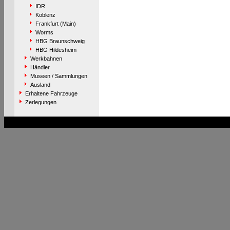
IDR
Koblenz
Frankfurt (Main)
Worms
HBG Braunschweig
HBG Hildesheim
Werkbahnen
Händler
Museen / Sammlungen
Ausland
Erhaltene Fahrzeuge
Zerlegungen