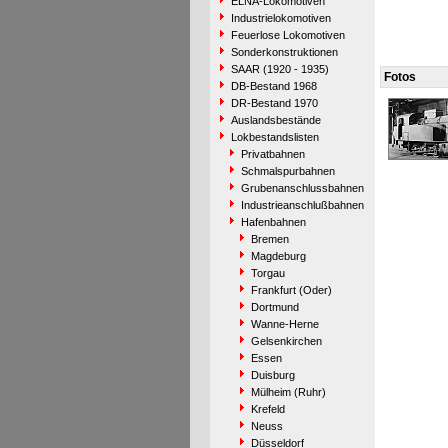
ELNA-Lokomotiven
Industrielokomotiven
Feuerlose Lokomotiven
Sonderkonstruktionen
SAAR (1920 - 1935)
Fotos
DB-Bestand 1968
DR-Bestand 1970
Auslandsbestände
Lokbestandslisten
Privatbahnen
Schmalspurbahnen
Grubenanschlussbahnen
Industrieanschlußbahnen
Hafenbahnen
Bremen
Magdeburg
Torgau
Frankfurt (Oder)
Dortmund
Wanne-Herne
Gelsenkirchen
Essen
Duisburg
Mülheim (Ruhr)
Krefeld
Neuss
Düsseldorf