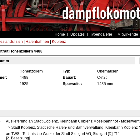
Home
Updates
Typengalerie
Mitwirkende
estandslisten
|
Hafenbahnen
|
Koblenz
trait Hohenzollern 4488
tamm
Hohenzollern
Typ:
Oberhausen
mer:
4488
Bauart:
C-n2t
1925
Spurweite:
1435 mm
5
Auslieferung an Stadt Coblenz, Kleinbahn Coblenz Moselbahnhof - Moselwerft 
6
=> Stadt Koblenz, Städtische Hafen- und Bahnverwaltung, Kleinbahn Koblenz 
7
an TWS - Technische Werke der Stadt Stuttgart AG, Stuttgart [D] "1"
[2. Besetzung]