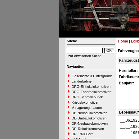
Suche
Home
|
Lokb
Fahrzeugpor
zur erweiterten Suche
Fahrzeugs
Navigation
Hersteller:
Geschichte & Hintergründe
Fabriknum
Länderbahnen
Baujahr:
DRG-Einheitslokomotiven
DRG-Zahnradlokomotiven
DRG-Schmalspurlok.
Kriegslokomotiven
Verlagerungsbauten
Lebenslauf
DB-Neubaulokomotiven
DB-Umbaulokomotiven
__.06.192
DR-Neubaulokomotiven
__.__.192
DR-Rekolokomotiven
__.__.195
DR - "6000er"