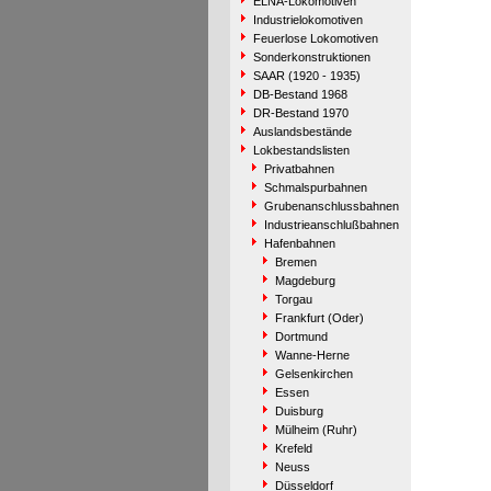
ELNA-Lokomotiven
Industrielokomotiven
Feuerlose Lokomotiven
Sonderkonstruktionen
SAAR (1920 - 1935)
DB-Bestand 1968
DR-Bestand 1970
Auslandsbestände
Lokbestandslisten
Privatbahnen
Schmalspurbahnen
Grubenanschlussbahnen
Industrieanschlußbahnen
Hafenbahnen
Bremen
Magdeburg
Torgau
Frankfurt (Oder)
Dortmund
Wanne-Herne
Gelsenkirchen
Essen
Duisburg
Mülheim (Ruhr)
Krefeld
Neuss
Düsseldorf