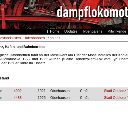
Home
Updates
Typengalerie
Mitwirkende
estandslisten
|
Hafenbahnen
|
Koblenz
nz, Hafen- und Bahnbetriebe
liche Hafenbetrieb fand an der Moselwerft am Ufer der Mosel nördlich der Koblenz
kulokomotive. 1922 und 1925 wurden je eine Hohenzollern-Lok vom Typ Oberhau
e der 1950er Jahre im Einsatz.
stand
rn
4002
1921
Oberhausen
C-n2t
Stadt Coblenz "
rn
4488
1925
Oberhausen
C-n2t
Stadt Coblenz "