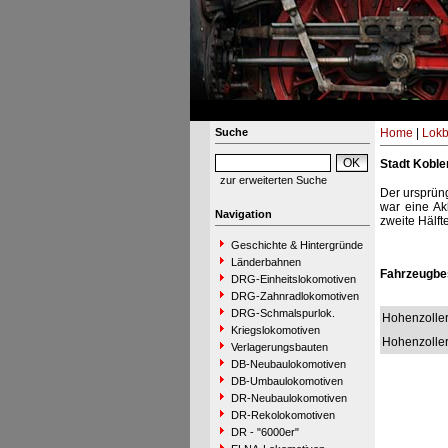
Suche
Home
|
Lokb
Stadt Koble
zur erweiterten Suche
Der ursprüng
war eine Ak
Navigation
zweite Hälft
Geschichte & Hintergründe
Länderbahnen
Fahrzeugbe
DRG-Einheitslokomotiven
DRG-Zahnradlokomotiven
DRG-Schmalspurlok.
Hohenzolle
Kriegslokomotiven
Hohenzolle
Verlagerungsbauten
DB-Neubaulokomotiven
DB-Umbaulokomotiven
DR-Neubaulokomotiven
DR-Rekolokomotiven
DR - "6000er"