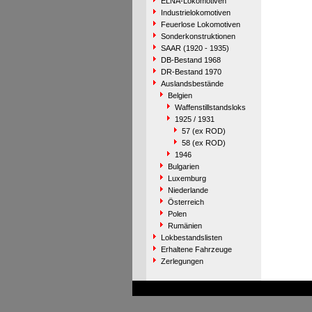
ELNA-Lokomotiven
Industrielokomotiven
Feuerlose Lokomotiven
Sonderkonstruktionen
SAAR (1920 - 1935)
DB-Bestand 1968
DR-Bestand 1970
Auslandsbestände
Belgien
Waffenstillstandsloks
1925 / 1931
57 (ex ROD)
58 (ex ROD)
1946
Bulgarien
Luxemburg
Niederlande
Österreich
Polen
Rumänien
Lokbestandslisten
Erhaltene Fahrzeuge
Zerlegungen