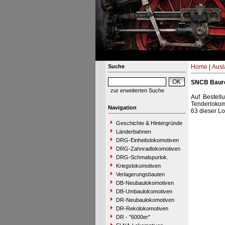
Suche
Home
|
Ausl
SNCB Baure
zur erweiterten Suche
Auf Bestell
Tenderlokom
Navigation
63 dieser Lo
Geschichte & Hintergründe
Länderbahnen
DRG-Einheitslokomotiven
DRG-Zahnradlokomotiven
DRG-Schmalspurlok.
Kriegslokomotiven
Verlagerungsbauten
DB-Neubaulokomotiven
DB-Umbaulokomotiven
DR-Neubaulokomotiven
DR-Rekolokomotiven
DR - "6000er"