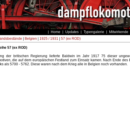
Home
Updates
Typengalerie
Mitwirkende
andsbestände
|
Belgien
|
1925 / 1931
|
57 (ex ROD)
ihe 57 (ex ROD)
ung der britischen Regierung lieferte Baldwin im Jahr 1917 75 dieser ungewö
otiven, die auf dem europäischen Festland zum Einsatz kamen. Nach Ende des E
ks als 5700 - 5762. Diese waren nach dem Krieg alle in Belgien noch vorhanden.