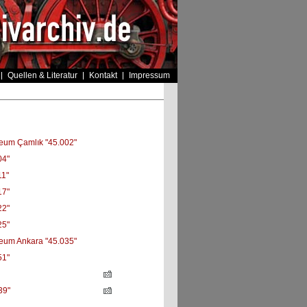
Quellen & Literatur
Kontakt
Impressum
um Çamlık "45.002"
04"
11"
17"
22"
25"
um Ankara "45.035"
51"
39"