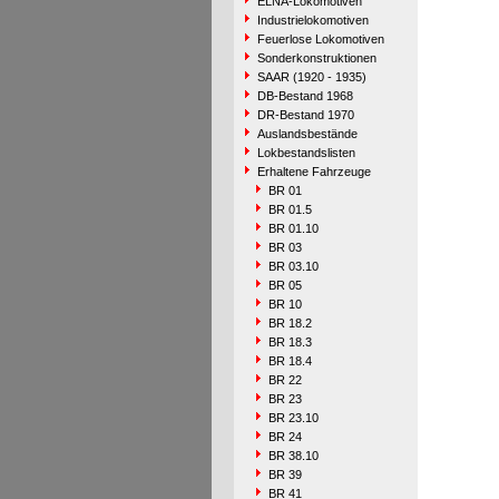
ELNA-Lokomotiven
Industrielokomotiven
Feuerlose Lokomotiven
Sonderkonstruktionen
SAAR (1920 - 1935)
DB-Bestand 1968
DR-Bestand 1970
Auslandsbestände
Lokbestandslisten
Erhaltene Fahrzeuge
BR 01
BR 01.5
BR 01.10
BR 03
BR 03.10
BR 05
BR 10
BR 18.2
BR 18.3
BR 18.4
BR 22
BR 23
BR 23.10
BR 24
BR 38.10
BR 39
BR 41