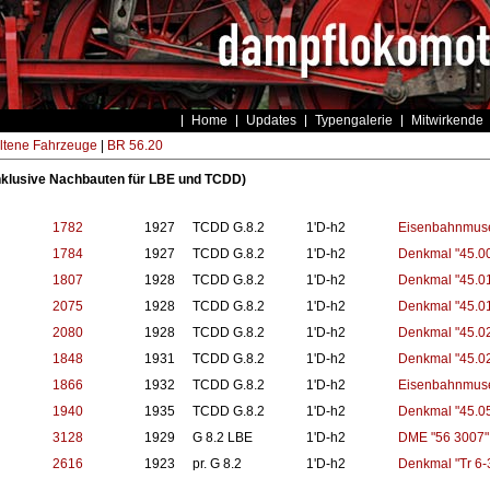
Home
Updates
Typengalerie
Mitwirkende
ltene Fahrzeuge
|
BR 56.20
nklusive Nachbauten für LBE und TCDD)
1782
1927
TCDD G.8.2
1'D-h2
Eisenbahnmuse
1784
1927
TCDD G.8.2
1'D-h2
Denkmal "45.0
1807
1928
TCDD G.8.2
1'D-h2
Denkmal "45.0
2075
1928
TCDD G.8.2
1'D-h2
Denkmal "45.0
2080
1928
TCDD G.8.2
1'D-h2
Denkmal "45.0
1848
1931
TCDD G.8.2
1'D-h2
Denkmal "45.0
1866
1932
TCDD G.8.2
1'D-h2
Eisenbahnmuse
1940
1935
TCDD G.8.2
1'D-h2
Denkmal "45.0
3128
1929
G 8.2 LBE
1'D-h2
DME "56 3007"
2616
1923
pr. G 8.2
1'D-h2
Denkmal "Tr 6-