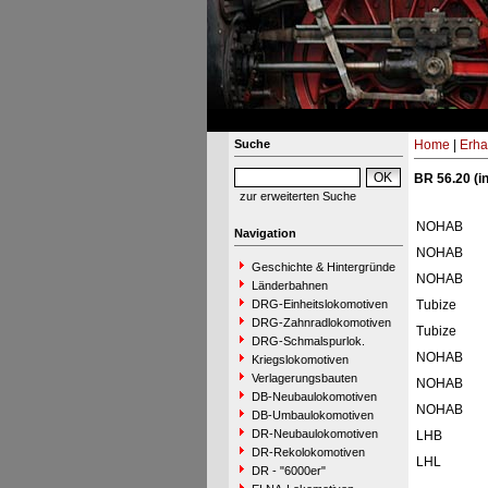
Suche
Home
|
Erha
BR 56.20 (i
zur erweiterten Suche
NOHAB
Navigation
NOHAB
Geschichte & Hintergründe
NOHAB
Länderbahnen
DRG-Einheitslokomotiven
Tubize
DRG-Zahnradlokomotiven
Tubize
DRG-Schmalspurlok.
NOHAB
Kriegslokomotiven
Verlagerungsbauten
NOHAB
DB-Neubaulokomotiven
NOHAB
DB-Umbaulokomotiven
DR-Neubaulokomotiven
LHB
DR-Rekolokomotiven
LHL
DR - "6000er"