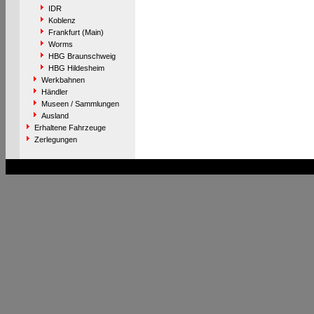
IDR
Koblenz
Frankfurt (Main)
Worms
HBG Braunschweig
HBG Hildesheim
Werkbahnen
Händler
Museen / Sammlungen
Ausland
Erhaltene Fahrzeuge
Zerlegungen