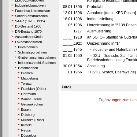
ELNA-Lokomotiven
Königliche Eisenbahndirekti
Industrielokomotiven
08.01.1896
Probefahrt
Feuerlose Lokomotiven
12.01.1896
Abnahme [durch KED Posen]
Sonderkonstruktionen
18.01.1896
Indienststellung
SAAR (1920 - 1935)
__.05.1906
Umzeichnung in "6139 Posen
DB-Bestand 1968
__.__.1917
Ausmusterung
DR-Bestand 1970
Auslandsbestände
__.__.1918
an SGFO - Städtische Güterbah
Lokbestandslisten
__.__.192x
Umzeichnung in "1"
Privatbahnen
__.__.1945
=> Industrie- und Hafenbahn Fr
Schmalspurbahnen
01.05.1950
=> DSU - Deutsche Schifffahrt
Grubenanschlussbahnen
Betriebsniederlassung Frankf
Industrieanschlußbahnen
30.06.1954
Abstellung
Hafenbahnen
__.01.1956
++ [VHZ Schrott, Eberswalde]
Bremen
Magdeburg
Torgau
Fotos
Frankfurt (Oder)
Dortmund
Wanne-Herne
Ergänzungen zum Leb
Gelsenkirchen
Essen
Duisburg
Mülheim (Ruhr)
Krefeld
Neuss
Düsseldorf