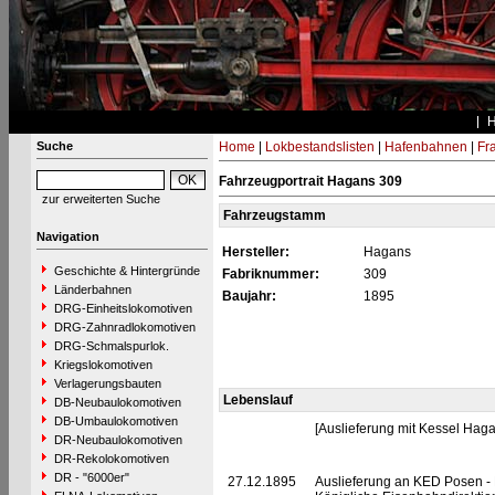
Suche
Home
|
Lokbestandslisten
|
Hafenbahnen
|
Fra
Fahrzeugportrait Hagans 309
zur erweiterten Suche
Fahrzeugstamm
Navigation
Hersteller:
Hagans
Geschichte & Hintergründe
Fabriknummer:
309
Länderbahnen
Baujahr:
1895
DRG-Einheitslokomotiven
DRG-Zahnradlokomotiven
DRG-Schmalspurlok.
Kriegslokomotiven
Verlagerungsbauten
Lebenslauf
DB-Neubaulokomotiven
DB-Umbaulokomotiven
[Auslieferung mit Kessel Haga
DR-Neubaulokomotiven
DR-Rekolokomotiven
DR - "6000er"
27.12.1895
Auslieferung an KED Posen - 