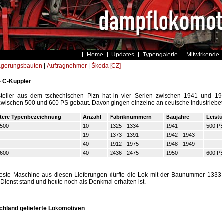
Home
Updates
Typengalerie
Mitwirkende
agerungsbauten
|
Auftragnehmer
|
Škoda [CZ]
- C-Kuppler
teller aus dem tschechischen Plzn hat in vier Serien zwischen 1941 und 19
zwischen 500 und 600 PS gebaut. Davon gingen einzelne an deutsche Industriebet
tere Typenbezeichnung
Anzahl
Fabriknummern
Baujahre
Leist
500
10
1325 - 1334
1941
500 P
19
1373 - 1391
1942 - 1943
40
1912 - 1975
1948 - 1949
600
40
2436 - 2475
1950
600 P
este Maschine aus diesen Lieferungen dürfte die Lok mit der Baunummer 1333 
Dienst stand und heute noch als Denkmal erhalten ist.
hland gelieferte Lokomotiven