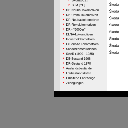
Škoda [CZ]
Škoda
SLM [CH]
DB-Neubaulokomotiven
Škoda
DB-Umbaulokomotiven
Škoda
DR-Neubaulokomotiven
DR-Rekolokomotiven
Škoda
DR - "6000er"
Škoda
ELNA-Lokomotiven
Škoda
Industrielokomotiven
Feuerlose Lokomotiven
Škoda
Sonderkonstruktionen
Škoda
SAAR (1920 - 1935)
DB-Bestand 1968
DR-Bestand 1970
Auslandsbestände
Lokbestandslisten
Erhaltene Fahrzeuge
Zerlegungen