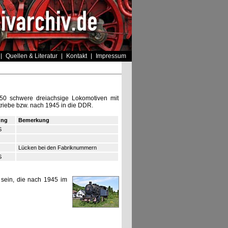
Quellen & Literatur
Kontakt
Impressum
50 schwere dreiachsige Lokomotiven mit
riebe bzw. nach 1945 in die DDR.
ung
Bemerkung
S
Lücken bei den Fabriknummern
S
sein, die nach 1945 im