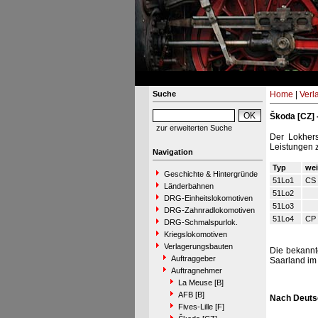
Suche
Home
|
Verl
Škoda [CZ] 
zur erweiterten Suche
Der Lokhers
Leistungen 
Navigation
Typ
wei
Geschichte & Hintergründe
51Lo1
CS 
Länderbahnen
51Lo2
DRG-Einheitslokomotiven
51Lo3
DRG-Zahnradlokomotiven
51Lo4
CP 
DRG-Schmalspurlok.
Kriegslokomotiven
Verlagerungsbauten
Die bekannt
Auftraggeber
Saarland im 
Auftragnehmer
La Meuse [B]
AFB [B]
Nach Deutsc
Fives-Lille [F]