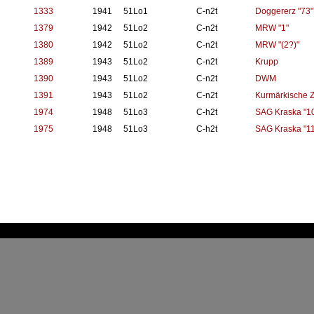
1333
1941
51Lo1
C-n2t
Doggererz "73"
1379
1942
51Lo2
C-n2t
MRW "1"
1380
1942
51Lo2
C-n2t
MRW "(2?)"
1389
1943
51Lo2
C-n2t
Krupp
1390
1943
51Lo2
C-n2t
DWM
1391
1943
51Lo2
C-n2t
Kurmärkische Z
1974
1948
51Lo3
C-h2t
SAG Kraska "1
1975
1948
51Lo3
C-h2t
SAG Kraska "11