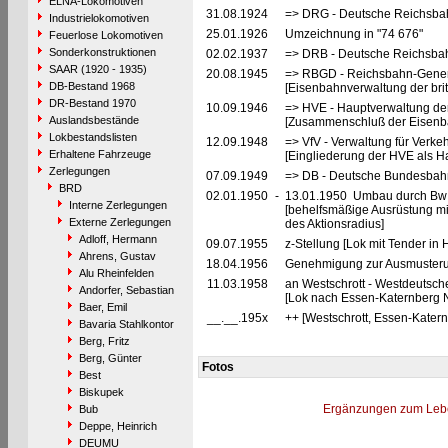
ELNA-Lokomotiven
31.08.1924
=> DRG - Deutsche Reichsbah
Industrielokomotiven
25.01.1926
Umzeichnung in "74 676"
Feuerlose Lokomotiven
Sonderkonstruktionen
02.02.1937
=> DRB - Deutsche Reichsbah
SAAR (1920 - 1935)
20.08.1945
=> RBGD - Reichsbahn-General
DB-Bestand 1968
[Eisenbahnverwaltung der brit
DR-Bestand 1970
10.09.1946
=> HVE - Hauptverwaltung de
Auslandsbestände
[Zusammenschluß der Eisenba
Lokbestandslisten
12.09.1948
=> VfV - Verwaltung für Verke
Erhaltene Fahrzeuge
[Eingliederung der HVE als Ha
Zerlegungen
07.09.1949
=> DB - Deutsche Bundesbahn
BRD
02.01.1950
-
13.01.1950 Umbau durch Bw O
Interne Zerlegungen
[behelfsmäßige Ausrüstung m
Externe Zerlegungen
des Aktionsradius]
Adloff, Hermann
09.07.1955
z-Stellung [Lok mit Tender in
Ahrens, Gustav
18.04.1956
Genehmigung zur Ausmusterun
Alu Rheinfelden
11.03.1958
an Westschrott - Westdeutsch
Andorfer, Sebastian
[Lok nach Essen-Katernberg No
Baer, Emil
__.__.195x
++ [Westschrott, Essen-Katern
Bavaria Stahlkontor
Berg, Fritz
Berg, Günter
Fotos
Best
Biskupek
Ergänzungen zum Leb
Bub
Deppe, Heinrich
DEUMU