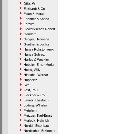
Dölz, W.
Eckhardt & Co
Eisen & Metall
Fechner & Söhne
Ferrum
Gewerkschaft Robert
Gondert
Gröger, Hermann
Günther & Lochte
Hansa Rohstoffverw.
Hansa Schrott
Harjes & Weckler
Hebeler, Ernst-Moritz
Heine, Willy
Hinrichs, Werner
Huppertz
IWK
Jost, Paul
Klöckner & Co.
Layritz, Elisabeth
Ludwig, Wilhelm
Metallum
Metzger, Karl-Ernst
Morlock, Heinrich
Norddt. Eisenbau
Nordisches Erzkontor