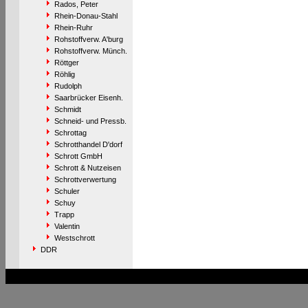
Rados, Peter
Rhein-Donau-Stahl
Rhein-Ruhr
Rohstoffverw. A'burg
Rohstoffverw. Münch.
Röttger
Röhlig
Rudolph
Saarbrücker Eisenh.
Schmidt
Schneid- und Pressb.
Schrottag
Schrotthandel D'dorf
Schrott GmbH
Schrott & Nutzeisen
Schrottverwertung
Schuler
Schuy
Trapp
Valentin
Westschrott
DDR