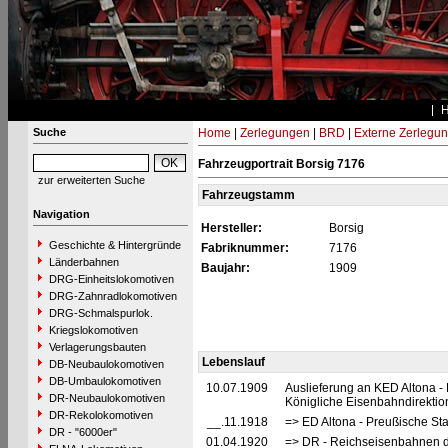
Suche
Home
|
Zerlegungen
|
BRD
|
Externe Zerlegu
Fahrzeugportrait Borsig 7176
zur erweiterten Suche
Fahrzeugstamm
Navigation
Hersteller:
Borsig
Geschichte & Hintergründe
Fabriknummer:
7176
Länderbahnen
Baujahr:
1909
DRG-Einheitslokomotiven
DRG-Zahnradlokomotiven
DRG-Schmalspurlok.
Kriegslokomotiven
Verlagerungsbauten
Lebenslauf
DB-Neubaulokomotiven
DB-Umbaulokomotiven
10.07.1909
Auslieferung an KED Altona -
DR-Neubaulokomotiven
Königliche Eisenbahndirektion
DR-Rekolokomotiven
__.11.1918
=> ED Altona - Preußische St
DR - "6000er"
01.04.1920
=> DR - Reichseisenbahnen d