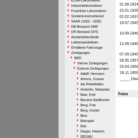
ELNA-Lokomotiven
31.08.192
Industrielokomotiven
25.01.192
Feuerlose Lokomotiven
Sonderkonstruktionen
02.02.193
SAAR (1920 - 1935)
19.07.194
DB-Bestand 1968
DR-Bestand 1970
10.09.194
Auslandsbestände
Lokbestandslisten
12.09.194
Erhaltene Fahrzeuge
Zerlegungen
07.09.194
BRD
28.05.195
Interne Zerlegungen
25.04.195
Externe Zerlegungen
26.11.195
Adloff, Hermann
__.__.19x
Ahrens, Gustav
Alu Rheinfelden
Andorfer, Sebastian
Fotos
Baer, Emil
Bavaria Stahlkontor
Berg, Fritz
Berg, Günter
Best
Biskupek
Bub
Deppe, Heinrich
DEUMU