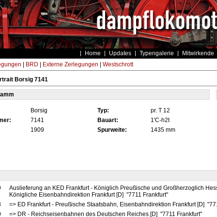
Home
Updates
Typengalerie
Mitwirkende
egungen
|
BRD
|
Externe Zerlegungen
|
Westschrott
trait Borsig 7141
tamm
Borsig
Typ:
pr. T 12
mer:
7141
Bauart:
1'C-h2t
1909
Spurweite:
1435 mm
9
Auslieferung an KED Frankfurt - Königlich Preußische und Großherzoglich Hes
Königliche Eisenbahndirektion Frankfurt [D] "7711 Frankfurt"
8
=> ED Frankfurt - Preußische Staatsbahn, Eisenbahndirektion Frankfurt [D] "77
0
=> DR - Reichseisenbahnen des Deutschen Reiches [D] "7711 Frankfurt"