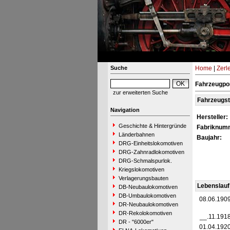
Suche
Home
|
Zerl
Fahrzeugpor
zur erweiterten Suche
Fahrzeugs
Navigation
Hersteller:
Geschichte & Hintergründe
Fabriknum
Länderbahnen
Baujahr:
DRG-Einheitslokomotiven
DRG-Zahnradlokomotiven
DRG-Schmalspurlok.
Kriegslokomotiven
Verlagerungsbauten
Lebenslauf
DB-Neubaulokomotiven
DB-Umbaulokomotiven
08.06.190
DR-Neubaulokomotiven
DR-Rekolokomotiven
__.11.191
DR - "6000er"
01.04.192