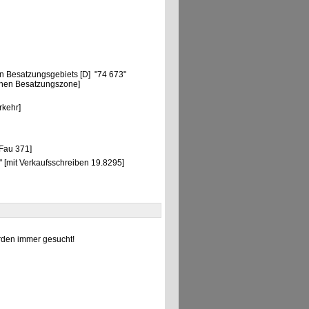
n Besatzungsgebiets [D] "74 673"
chen Besatzungszone]
"
rkehr]
Fau 371]
 [mit Verkaufsschreiben 19.8295]
den immer gesucht!