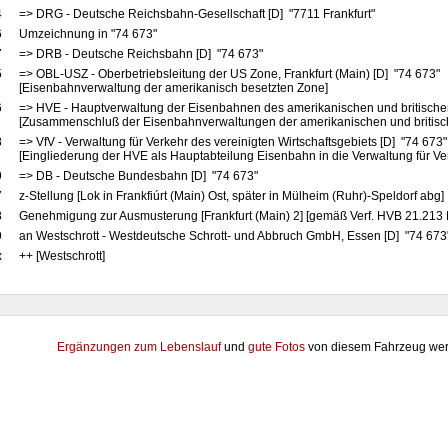
4
=> DRG - Deutsche Reichsbahn-Gesellschaft [D] "7711 Frankfurt"
6
Umzeichnung in "74 673"
7
=> DRB - Deutsche Reichsbahn [D] "74 673"
5
=> OBL-USZ - Oberbetriebsleitung der US Zone, Frankfurt (Main) [D] "74 673"
[Eisenbahnverwaltung der amerikanisch besetzten Zone]
6
=> HVE - Hauptverwaltung der Eisenbahnen des amerikanischen und britische
[Zusammenschluß der Eisenbahnverwaltungen der amerikanischen und britis
8
=> VfV - Verwaltung für Verkehr des vereinigten Wirtschaftsgebiets [D] "74 673
[Eingliederung der HVE als Hauptabteilung Eisenbahn in die Verwaltung für Ve
9
=> DB - Deutsche Bundesbahn [D] "74 673"
7
z-Stellung [Lok in Frankfiúrt (Main) Ost, später in Mülheim (Ruhr)-Speldorf abg]
8
Genehmigung zur Ausmusterung [Frankfurt (Main) 2] [gemäß Verf. HVB 21.213 
9
an Westschrott - Westdeutsche Schrott- und Abbruch GmbH, Essen [D] "74 673"
x
++ [Westschrott]
Ergänzungen zum Lebenslauf
und
gute Fotos
von diesem Fahrzeug wer