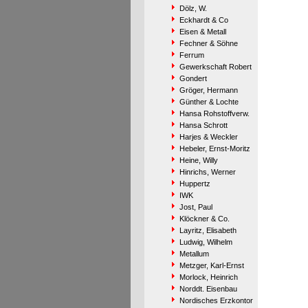
Dölz, W.
Eckhardt & Co
Eisen & Metall
Fechner & Söhne
Ferrum
Gewerkschaft Robert
Gondert
Gröger, Hermann
Günther & Lochte
Hansa Rohstoffverw.
Hansa Schrott
Harjes & Weckler
Hebeler, Ernst-Moritz
Heine, Willy
Hinrichs, Werner
Huppertz
IWK
Jost, Paul
Klöckner & Co.
Layritz, Elisabeth
Ludwig, Wilhelm
Metallum
Metzger, Karl-Ernst
Morlock, Heinrich
Norddt. Eisenbau
Nordisches Erzkontor