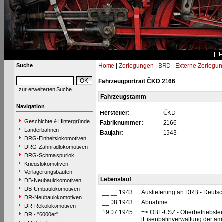
Suche
Home
|
Zerlegungen
|
BRD
|
Externe Zerlegu
Fahrzeugportrait ČKD 2166
zur erweiterten Suche
Fahrzeugstamm
Navigation
Hersteller:
ČKD
Geschichte & Hintergründe
Fabriknummer:
2166
Länderbahnen
Baujahr:
1943
DRG-Einheitslokomotiven
DRG-Zahnradlokomotiven
DRG-Schmalspurlok.
Kriegslokomotiven
Verlagerungsbauten
Lebenslauf
DB-Neubaulokomotiven
DB-Umbaulokomotiven
__.__.1943
Auslieferung an DRB - Deuts
DR-Neubaulokomotiven
__.08.1943
Abnahme
DR-Rekolokomotiven
19.07.1945
=> OBL-USZ - Oberbetriebslei
DR - "6000er"
[Eisenbahnverwaltung der ame