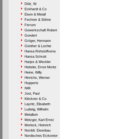
Dölz, W.
Eckhardt & Co
Eisen & Metall
Fechner & Söhne
Ferrum
Gewerkschaft Robert
Gondert
Gröger, Hermann
Günther & Lochte
Hansa Rohstoffverw.
Hansa Schrott
Harjes & Weckler
Hebeler, Ernst-Moritz
Heine, Willy
Hinrichs, Werner
Huppertz
IWK
Jost, Paul
Klöckner & Co.
Layritz, Elisabeth
Ludwig, Wilhelm
Metallum
Metzger, Karl-Ernst
Morlock, Heinrich
Norddt. Eisenbau
Nordisches Erzkontor