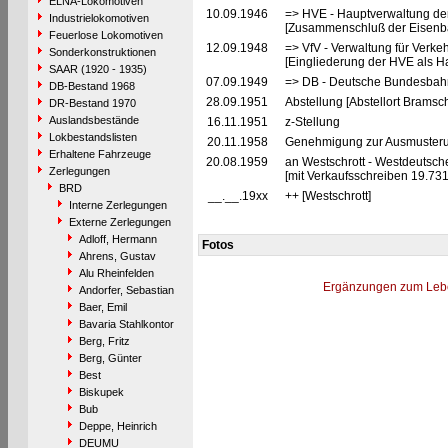
ELNA-Lokomotiven
10.09.1946
=> HVE - Hauptverwaltung de
Industrielokomotiven
[Zusammenschluß der Eisenba
Feuerlose Lokomotiven
12.09.1948
=> VfV - Verwaltung für Verke
Sonderkonstruktionen
[Eingliederung der HVE als Ha
SAAR (1920 - 1935)
07.09.1949
=> DB - Deutsche Bundesbah
DB-Bestand 1968
28.09.1951
Abstellung [Abstellort Bramsc
DR-Bestand 1970
Auslandsbestände
16.11.1951
z-Stellung
Lokbestandslisten
20.11.1958
Genehmigung zur Ausmusterun
Erhaltene Fahrzeuge
20.08.1959
an Westschrott - Westdeutsch
Zerlegungen
[mit Verkaufsschreiben 19.731
BRD
__.__.19xx
++ [Westschrott]
Interne Zerlegungen
Externe Zerlegungen
Adloff, Hermann
Fotos
Ahrens, Gustav
Alu Rheinfelden
Ergänzungen zum Leb
Andorfer, Sebastian
Baer, Emil
Bavaria Stahlkontor
Berg, Fritz
Berg, Günter
Best
Biskupek
Bub
Deppe, Heinrich
DEUMU