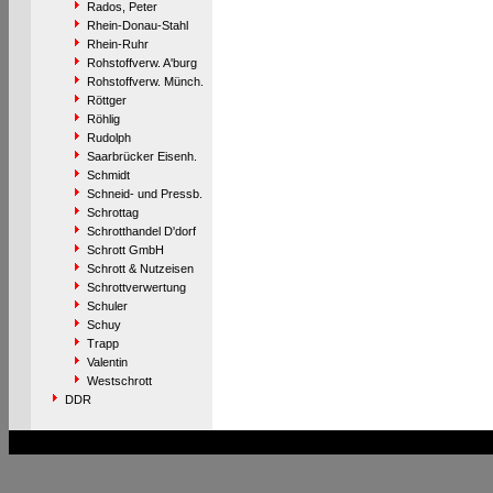
Rados, Peter
Rhein-Donau-Stahl
Rhein-Ruhr
Rohstoffverw. A'burg
Rohstoffverw. Münch.
Röttger
Röhlig
Rudolph
Saarbrücker Eisenh.
Schmidt
Schneid- und Pressb.
Schrottag
Schrotthandel D'dorf
Schrott GmbH
Schrott & Nutzeisen
Schrottverwertung
Schuler
Schuy
Trapp
Valentin
Westschrott
DDR