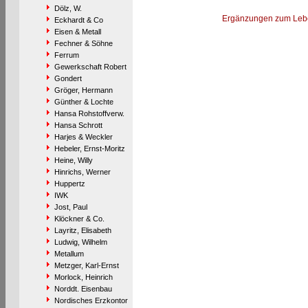
Dölz, W.
Ergänzungen zum Leb
Eckhardt & Co
Eisen & Metall
Fechner & Söhne
Ferrum
Gewerkschaft Robert
Gondert
Gröger, Hermann
Günther & Lochte
Hansa Rohstoffverw.
Hansa Schrott
Harjes & Weckler
Hebeler, Ernst-Moritz
Heine, Willy
Hinrichs, Werner
Huppertz
IWK
Jost, Paul
Klöckner & Co.
Layritz, Elisabeth
Ludwig, Wilhelm
Metallum
Metzger, Karl-Ernst
Morlock, Heinrich
Norddt. Eisenbau
Nordisches Erzkontor