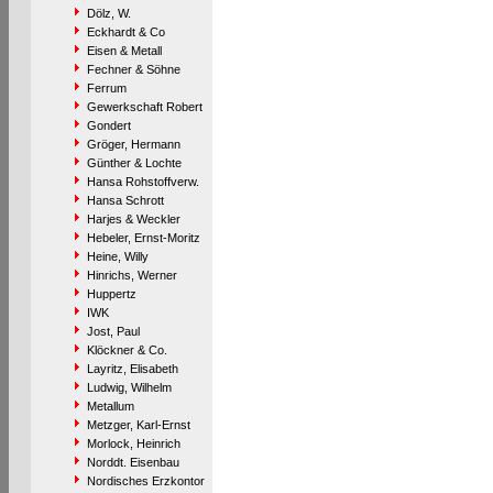
Dölz, W.
Eckhardt & Co
Eisen & Metall
Fechner & Söhne
Ferrum
Gewerkschaft Robert
Gondert
Gröger, Hermann
Günther & Lochte
Hansa Rohstoffverw.
Hansa Schrott
Harjes & Weckler
Hebeler, Ernst-Moritz
Heine, Willy
Hinrichs, Werner
Huppertz
IWK
Jost, Paul
Klöckner & Co.
Layritz, Elisabeth
Ludwig, Wilhelm
Metallum
Metzger, Karl-Ernst
Morlock, Heinrich
Norddt. Eisenbau
Nordisches Erzkontor