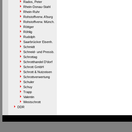
Rados, Peter
Rhein-Donau-Stahl
Rhein-Ruhr
Rohstoffverw. A'burg
Rohstoffverw. Münch.
Röttger
Röhlig
Rudolph
Saarbrücker Eisenh.
Schmidt
Schneid- und Pressb.
Schrottag
Schrotthandel D'dorf
Schrott GmbH
Schrott & Nutzeisen
Schrottverwertung
Schuler
Schuy
Trapp
Valentin
Westschrott
DDR