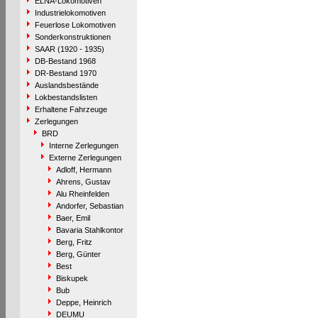
ELNA-Lokomotiven
Industrielokomotiven
Feuerlose Lokomotiven
Sonderkonstruktionen
SAAR (1920 - 1935)
DB-Bestand 1968
DR-Bestand 1970
Auslandsbestände
Lokbestandslisten
Erhaltene Fahrzeuge
Zerlegungen
BRD
Interne Zerlegungen
Externe Zerlegungen
Adloff, Hermann
Ahrens, Gustav
Alu Rheinfelden
Andorfer, Sebastian
Baer, Emil
Bavaria Stahlkontor
Berg, Fritz
Berg, Günter
Best
Biskupek
Bub
Deppe, Heinrich
DEUMU