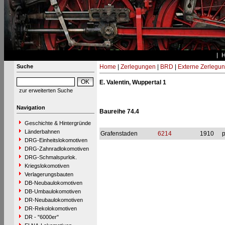
Suche
Home
|
Zerlegungen
|
BRD
|
Externe Zerlegu
E. Valentin, Wuppertal 1
zur erweiterten Suche
Navigation
Baureihe 74.4
Geschichte & Hintergründe
Länderbahnen
Grafenstaden
6214
1910
p
DRG-Einheitslokomotiven
DRG-Zahnradlokomotiven
DRG-Schmalspurlok.
Kriegslokomotiven
Verlagerungsbauten
DB-Neubaulokomotiven
DB-Umbaulokomotiven
DR-Neubaulokomotiven
DR-Rekolokomotiven
DR - "6000er"