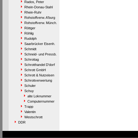
Rados, Peter
Rhein-Donau-Stahl
Rhein-Ruhr
Rohstoffverw. A'burg
Rohstoffverw. Münch.
Röttger
Röhlig
Rudolph
Saarbrücker Eisenh.
Schmidt
Schneid- und Pressb.
Schrottag
Schrotthandel D'dorf
Schrott GmbH
Schrott & Nutzeisen
Schrottverwertung
Schuler
Schuy
alte Loknummer
Computernummer
Trapp
Valentin
Westschrott
DDR