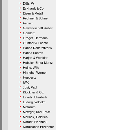
Dölz, W.
Eckhardt & Co
Eisen & Metall
Fechner & Söhne
Ferrum
Gewerkschaft Robert
Gondert
Gröger, Hermann
Günther & Lochte
Hansa Rohstoffverw.
Hansa Schrott
Harjes & Weckler
Hebeler, Ernst-Moritz
Heine, Willy
Hinrichs, Werner
Huppertz
IWK
Jost, Paul
Klöckner & Co.
Layritz, Elisabeth
Ludwig, Wilhelm
Metallum
Metzger, Karl-Ernst
Morlock, Heinrich
Norddt. Eisenbau
Nordisches Erzkontor