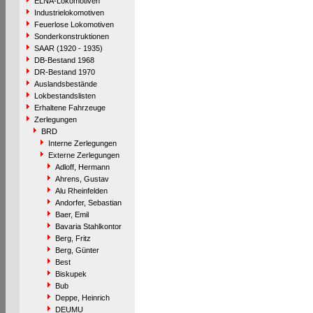
ELNA-Lokomotiven
Industrielokomotiven
Feuerlose Lokomotiven
Sonderkonstruktionen
SAAR (1920 - 1935)
DB-Bestand 1968
DR-Bestand 1970
Auslandsbestände
Lokbestandslisten
Erhaltene Fahrzeuge
Zerlegungen
BRD
Interne Zerlegungen
Externe Zerlegungen
Adloff, Hermann
Ahrens, Gustav
Alu Rheinfelden
Andorfer, Sebastian
Baer, Emil
Bavaria Stahlkontor
Berg, Fritz
Berg, Günter
Best
Biskupek
Bub
Deppe, Heinrich
DEUMU