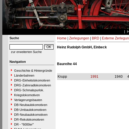
Suche
Home
|
Zerlegungen
|
BRD
|
Externe Zerlegu
Heinz Rudolph GmbH, Einbeck
zur erweiterten Suche
Navigation
Baureihe 44
Geschichte & Hintergründe
Länderbahnen
Krupp
1991
1940
DRG-Einheitslokomotiven
DRG-Zahnradlokomotiven
DRG-Schmalspurlok.
Kriegslokomotiven
Verlagerungsbauten
DB-Neubaulokomotiven
DB-Umbaulokomotiven
DR-Neubaulokomotiven
DR-Rekolokomotiven
DR - "6000er"