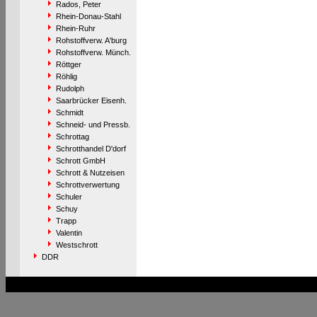
Rados, Peter
Rhein-Donau-Stahl
Rhein-Ruhr
Rohstoffverw. A'burg
Rohstoffverw. Münch.
Röttger
Röhlig
Rudolph
Saarbrücker Eisenh.
Schmidt
Schneid- und Pressb.
Schrottag
Schrotthandel D'dorf
Schrott GmbH
Schrott & Nutzeisen
Schrottverwertung
Schuler
Schuy
Trapp
Valentin
Westschrott
DDR