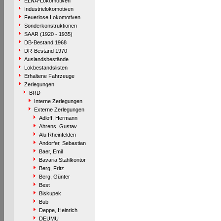
ELNA-Lokomotiven
Industrielokomotiven
Feuerlose Lokomotiven
Sonderkonstruktionen
SAAR (1920 - 1935)
DB-Bestand 1968
DR-Bestand 1970
Auslandsbestände
Lokbestandslisten
Erhaltene Fahrzeuge
Zerlegungen
BRD
Interne Zerlegungen
Externe Zerlegungen
Adloff, Hermann
Ahrens, Gustav
Alu Rheinfelden
Andorfer, Sebastian
Baer, Emil
Bavaria Stahlkontor
Berg, Fritz
Berg, Günter
Best
Biskupek
Bub
Deppe, Heinrich
DEUMU