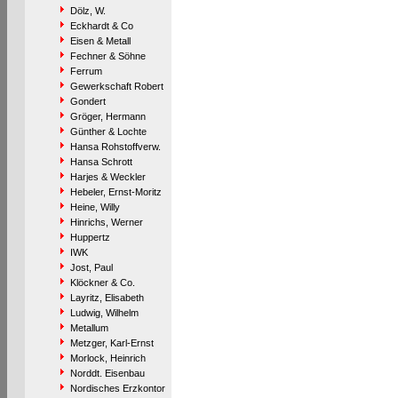
Dölz, W.
Eckhardt & Co
Eisen & Metall
Fechner & Söhne
Ferrum
Gewerkschaft Robert
Gondert
Gröger, Hermann
Günther & Lochte
Hansa Rohstoffverw.
Hansa Schrott
Harjes & Weckler
Hebeler, Ernst-Moritz
Heine, Willy
Hinrichs, Werner
Huppertz
IWK
Jost, Paul
Klöckner & Co.
Layritz, Elisabeth
Ludwig, Wilhelm
Metallum
Metzger, Karl-Ernst
Morlock, Heinrich
Norddt. Eisenbau
Nordisches Erzkontor