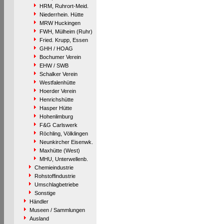
HRM, Ruhrort-Meid.
Niederrhein. Hütte
MRW Huckingen
FWH, Mülheim (Ruhr)
Fried. Krupp, Essen
GHH / HOAG
Bochumer Verein
EHW / SWB
Schalker Verein
Westfalenhütte
Hoerder Verein
Henrichshütte
Hasper Hütte
Hohenlimburg
F&G Carlswerk
Röchling, Völklingen
Neunkircher Eisenwk.
Maxhütte (West)
MHU, Unterwellenb.
Chemieindustrie
Rohstoffindustrie
Umschlagbetriebe
Sonstige
Händler
Museen / Sammlungen
Ausland