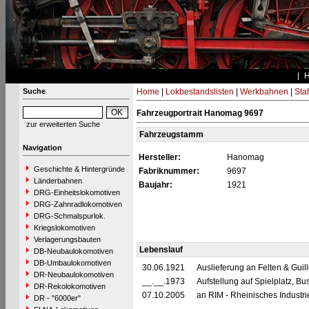
Suche
Home
|
Lokbestandslisten
|
Werkbahnen
|
Stah
Fahrzeugportrait Hanomag 9697
zur erweiterten Suche
Fahrzeugstamm
Navigation
Hersteller:
Hanomag
Geschichte & Hintergründe
Fabriknummer:
9697
Länderbahnen
Baujahr:
1921
DRG-Einheitslokomotiven
DRG-Zahnradlokomotiven
DRG-Schmalspurlok.
Kriegslokomotiven
Verlagerungsbauten
Lebenslauf
DB-Neubaulokomotiven
DB-Umbaulokomotiven
30.06.1921
Auslieferung an Felten & Gui
DR-Neubaulokomotiven
__.__.1973
Aufstellung auf Spielplatz, 
DR-Rekolokomotiven
07.10.2005
an RIM - Rheinisches Industr
DR - "6000er"