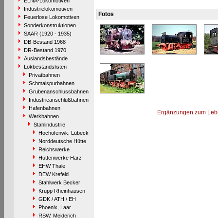
ELNA-Lokomotiven
Industrielokomotiven
Fotos
Feuerlose Lokomotiven
Sonderkonstruktionen
SAAR (1920 - 1935)
DB-Bestand 1968
DR-Bestand 1970
Auslandsbestände
Lokbestandslisten
Privatbahnen
Schmalspurbahnen
Grubenanschlussbahnen
Industrieanschlußbahnen
Hafenbahnen
Ergänzungen zum Leb
Werkbahnen
Stahlindustrie
Hochofenwk. Lübeck
Norddeutsche Hütte
Reichswerke
Hüttenwerke Harz
EHW Thale
DEW Krefeld
Stahlwerk Becker
Krupp Rheinhausen
GDK / ATH / EH
Phoenix, Laar
RSW, Meiderich