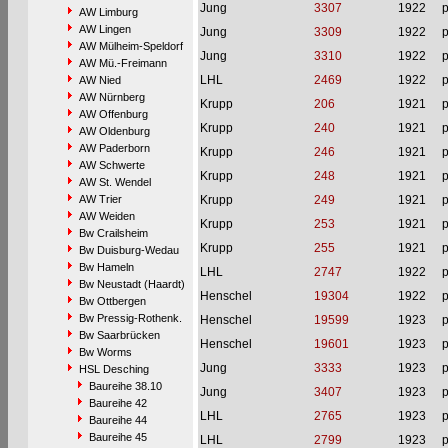
Jung
3307
1922
p
AW Limburg
AW Lingen
Jung
3309
1922
p
AW Mülheim-Speldorf
Jung
3310
1922
p
AW Mü.-Freimann
LHL
2469
1922
p
AW Nied
AW Nürnberg
Krupp
206
1921
p
AW Offenburg
Krupp
240
1921
p
AW Oldenburg
AW Paderborn
Krupp
246
1921
p
AW Schwerte
Krupp
248
1921
p
AW St. Wendel
AW Trier
Krupp
249
1921
p
AW Weiden
Krupp
253
1921
p
Bw Crailsheim
Krupp
255
1921
p
Bw Duisburg-Wedau
Bw Hameln
LHL
2747
1922
p
Bw Neustadt (Haardt)
Henschel
19304
1922
p
Bw Ottbergen
Bw Pressig-Rothenk.
Henschel
19599
1923
p
Bw Saarbrücken
Henschel
19601
1923
p
Bw Worms
Jung
3333
1923
p
HSL Desching
Baureihe 38.10
Jung
3407
1923
p
Baureihe 42
LHL
2765
1923
p
Baureihe 44
Baureihe 45
LHL
2799
1923
p