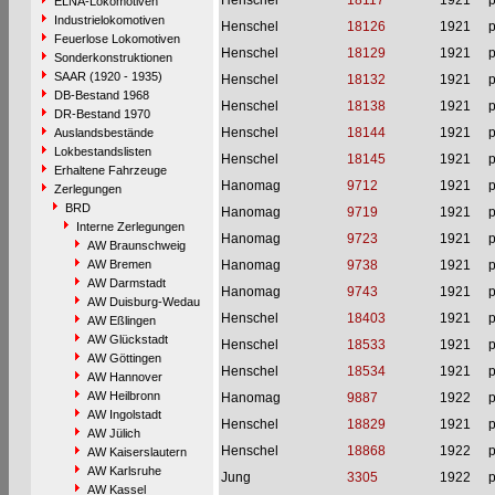
Henschel
18117
1921
p
ELNA-Lokomotiven
Industrielokomotiven
Henschel
18126
1921
p
Feuerlose Lokomotiven
Henschel
18129
1921
p
Sonderkonstruktionen
SAAR (1920 - 1935)
Henschel
18132
1921
p
DB-Bestand 1968
Henschel
18138
1921
p
DR-Bestand 1970
Henschel
18144
1921
p
Auslandsbestände
Lokbestandslisten
Henschel
18145
1921
p
Erhaltene Fahrzeuge
Hanomag
9712
1921
p
Zerlegungen
BRD
Hanomag
9719
1921
p
Interne Zerlegungen
Hanomag
9723
1921
p
AW Braunschweig
AW Bremen
Hanomag
9738
1921
p
AW Darmstadt
Hanomag
9743
1921
p
AW Duisburg-Wedau
Henschel
18403
1921
p
AW Eßlingen
AW Glückstadt
Henschel
18533
1921
p
AW Göttingen
Henschel
18534
1921
p
AW Hannover
AW Heilbronn
Hanomag
9887
1922
p
AW Ingolstadt
Henschel
18829
1921
p
AW Jülich
Henschel
18868
1922
p
AW Kaiserslautern
AW Karlsruhe
Jung
3305
1922
p
AW Kassel