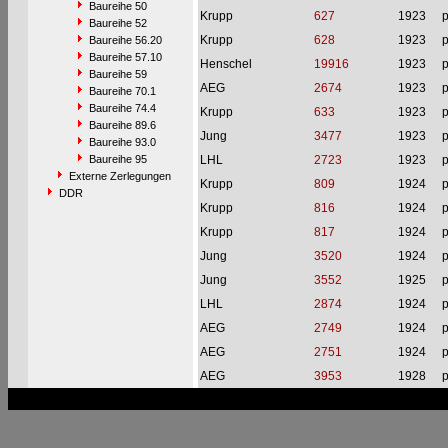
Baureihe 50
Krupp
627
1923
p
Baureihe 52
Krupp
628
1923
p
Baureihe 56.20
Baureihe 57.10
Henschel
19916
1923
p
Baureihe 59
AEG
2674
1923
p
Baureihe 70.1
Baureihe 74.4
Krupp
633
1923
p
Baureihe 89.6
Jung
3477
1923
p
Baureihe 93.0
Baureihe 95
LHL
2723
1923
p
Externe Zerlegungen
Krupp
809
1924
p
DDR
Krupp
816
1924
p
Krupp
817
1924
p
Jung
3520
1924
p
Jung
3552
1925
p
LHL
2874
1924
p
AEG
2749
1924
p
AEG
2751
1924
p
AEG
3953
1928
p