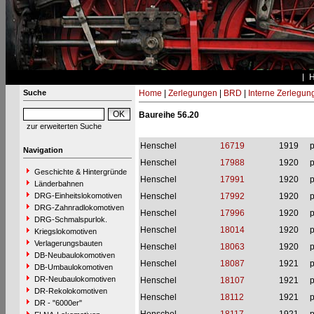
Suche
Home
|
Zerlegungen
|
BRD
|
Interne Zerlegun
Baureihe 56.20
zur erweiterten Suche
Henschel
16719
1919
p
Navigation
Henschel
17988
1920
p
Geschichte & Hintergründe
Henschel
17991
1920
p
Länderbahnen
DRG-Einheitslokomotiven
Henschel
17992
1920
p
DRG-Zahnradlokomotiven
Henschel
17996
1920
p
DRG-Schmalspurlok.
Henschel
18014
1920
p
Kriegslokomotiven
Verlagerungsbauten
Henschel
18063
1920
p
DB-Neubaulokomotiven
Henschel
18087
1921
p
DB-Umbaulokomotiven
DR-Neubaulokomotiven
Henschel
18107
1921
p
DR-Rekolokomotiven
Henschel
18112
1921
p
DR - "6000er"