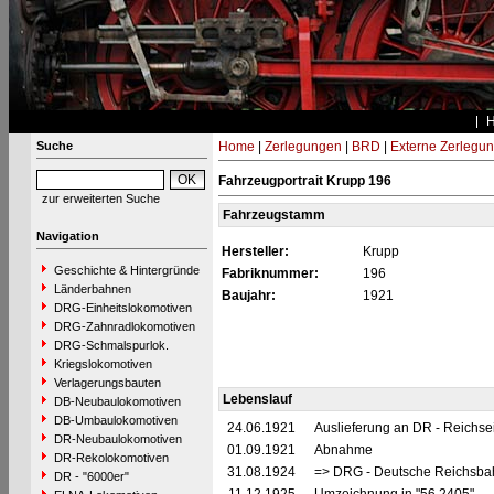
Suche
Home
|
Zerlegungen
|
BRD
|
Externe Zerlegu
Fahrzeugportrait Krupp 196
zur erweiterten Suche
Fahrzeugstamm
Navigation
Hersteller:
Krupp
Geschichte & Hintergründe
Fabriknummer:
196
Länderbahnen
Baujahr:
1921
DRG-Einheitslokomotiven
DRG-Zahnradlokomotiven
DRG-Schmalspurlok.
Kriegslokomotiven
Verlagerungsbauten
Lebenslauf
DB-Neubaulokomotiven
DB-Umbaulokomotiven
24.06.1921
Auslieferung an DR - Reichs
DR-Neubaulokomotiven
01.09.1921
Abnahme
DR-Rekolokomotiven
31.08.1924
=> DRG - Deutsche Reichsbah
DR - "6000er"