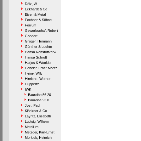
Dölz, W.
Eckhardt & Co
Eisen & Metall
Fechner & Söhne
Ferrum
Gewerkschaft Robert
Gondert
Gröger, Hermann
Günther & Lochte
Hansa Rohstoffverw.
Hansa Schrott
Harjes & Weckler
Hebeler, Ernst-Moritz
Heine, Willy
Hinrichs, Werner
Huppertz
IWK
Baureihe 56.20
Baureihe 93.0
Jost, Paul
Klöckner & Co.
Layritz, Elisabeth
Ludwig, Wilhelm
Metallum
Metzger, Karl-Ernst
Morlock, Heinrich