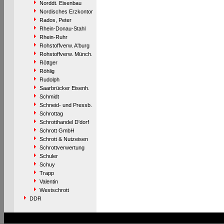
Norddt. Eisenbau
Nordisches Erzkontor
Rados, Peter
Rhein-Donau-Stahl
Rhein-Ruhr
Rohstoffverw. A'burg
Rohstoffverw. Münch.
Röttger
Röhlig
Rudolph
Saarbrücker Eisenh.
Schmidt
Schneid- und Pressb.
Schrottag
Schrotthandel D'dorf
Schrott GmbH
Schrott & Nutzeisen
Schrottverwertung
Schuler
Schuy
Trapp
Valentin
Westschrott
DDR