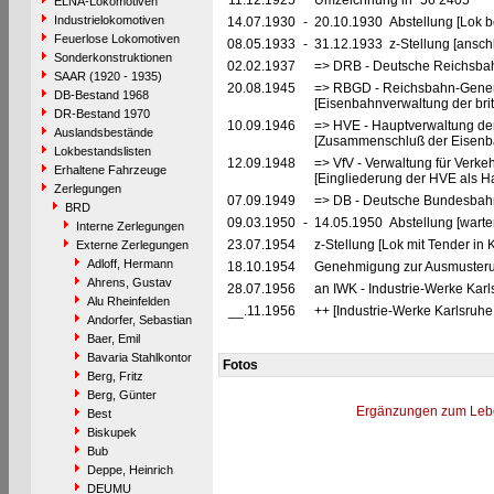
11.12.1925
Umzeichnung in "56 2405"
ELNA-Lokomotiven
Industrielokomotiven
14.07.1930
-
20.10.1930 Abstellung [Lok be
Feuerlose Lokomotiven
08.05.1933
-
31.12.1933 z-Stellung [ansch
Sonderkonstruktionen
02.02.1937
=> DRB - Deutsche Reichsbah
SAAR (1920 - 1935)
20.08.1945
=> RBGD - Reichsbahn-General
DB-Bestand 1968
[Eisenbahnverwaltung der brit
DR-Bestand 1970
10.09.1946
=> HVE - Hauptverwaltung de
Auslandsbestände
[Zusammenschluß der Eisenba
Lokbestandslisten
12.09.1948
=> VfV - Verwaltung für Verke
Erhaltene Fahrzeuge
[Eingliederung der HVE als Ha
Zerlegungen
07.09.1949
=> DB - Deutsche Bundesbah
BRD
09.03.1950
-
14.05.1950 Abstellung [warte
Interne Zerlegungen
23.07.1954
z-Stellung [Lok mit Tender in
Externe Zerlegungen
Adloff, Hermann
18.10.1954
Genehmigung zur Ausmusterun
Ahrens, Gustav
28.07.1956
an IWK - Industrie-Werke Kar
Alu Rheinfelden
__.11.1956
++ [Industrie-Werke Karlsruhe
Andorfer, Sebastian
Baer, Emil
Bavaria Stahlkontor
Fotos
Berg, Fritz
Berg, Günter
Ergänzungen zum Leb
Best
Biskupek
Bub
Deppe, Heinrich
DEUMU