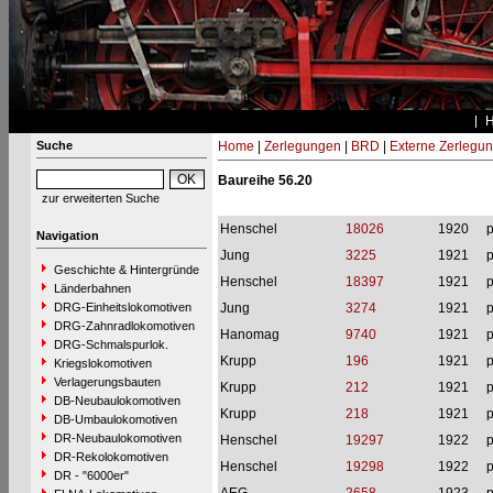
Suche
Home
|
Zerlegungen
|
BRD
|
Externe Zerlegu
Baureihe 56.20
zur erweiterten Suche
Henschel
18026
1920
p
Navigation
Jung
3225
1921
p
Geschichte & Hintergründe
Henschel
18397
1921
p
Länderbahnen
DRG-Einheitslokomotiven
Jung
3274
1921
p
DRG-Zahnradlokomotiven
Hanomag
9740
1921
p
DRG-Schmalspurlok.
Krupp
196
1921
p
Kriegslokomotiven
Verlagerungsbauten
Krupp
212
1921
p
DB-Neubaulokomotiven
Krupp
218
1921
p
DB-Umbaulokomotiven
DR-Neubaulokomotiven
Henschel
19297
1922
p
DR-Rekolokomotiven
Henschel
19298
1922
p
DR - "6000er"