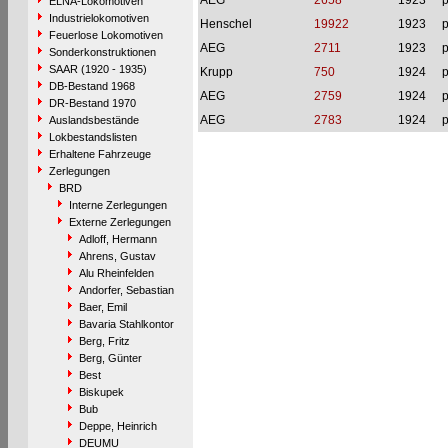
AEG
2658
1923
p
ELNA-Lokomotiven
Industrielokomotiven
Henschel
19922
1923
p
Feuerlose Lokomotiven
AEG
2711
1923
p
Sonderkonstruktionen
SAAR (1920 - 1935)
Krupp
750
1924
p
DB-Bestand 1968
AEG
2759
1924
p
DR-Bestand 1970
AEG
2783
1924
p
Auslandsbestände
Lokbestandslisten
Erhaltene Fahrzeuge
Zerlegungen
BRD
Interne Zerlegungen
Externe Zerlegungen
Adloff, Hermann
Ahrens, Gustav
Alu Rheinfelden
Andorfer, Sebastian
Baer, Emil
Bavaria Stahlkontor
Berg, Fritz
Berg, Günter
Best
Biskupek
Bub
Deppe, Heinrich
DEUMU