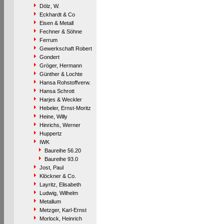
Dölz, W.
Eckhardt & Co
Eisen & Metall
Fechner & Söhne
Ferrum
Gewerkschaft Robert
Gondert
Gröger, Hermann
Günther & Lochte
Hansa Rohstoffverw.
Hansa Schrott
Harjes & Weckler
Hebeler, Ernst-Moritz
Heine, Willy
Hinrichs, Werner
Huppertz
IWK
Baureihe 56.20
Baureihe 93.0
Jost, Paul
Klöckner & Co.
Layritz, Elisabeth
Ludwig, Wilhelm
Metallum
Metzger, Karl-Ernst
Morlock, Heinrich