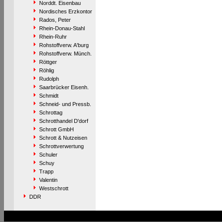
Norddt. Eisenbau
Nordisches Erzkontor
Rados, Peter
Rhein-Donau-Stahl
Rhein-Ruhr
Rohstoffverw. A'burg
Rohstoffverw. Münch.
Röttger
Röhlig
Rudolph
Saarbrücker Eisenh.
Schmidt
Schneid- und Pressb.
Schrottag
Schrotthandel D'dorf
Schrott GmbH
Schrott & Nutzeisen
Schrottverwertung
Schuler
Schuy
Trapp
Valentin
Westschrott
DDR