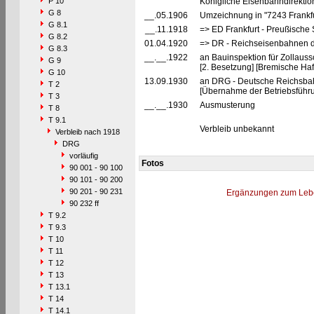
P 10
Königliche Eisenbahndirektion 
G 8
__.05.1906
Umzeichnung in "7243 Frankf
G 8.1
__.11.1918
=> ED Frankfurt - Preußische 
G 8.2
01.04.1920
=> DR - Reichseisenbahnen d
G 8.3
__.__.1922
an Bauinspektion für Zollaus
G 9
[2. Besetzung] [Bremische Ha
G 10
13.09.1930
an DRG - Deutsche Reichsbah
T 2
[Übernahme der Betriebsführ
T 3
__.__.1930
Ausmusterung
T 8
T 9.1
Verbleib unbekannt
Verbleib nach 1918
DRG
vorläufig
Fotos
90 001 - 90 100
90 101 - 90 200
90 201 - 90 231
Ergänzungen zum Leb
90 232 ff
T 9.2
T 9.3
T 10
T 11
T 12
T 13
T 13.1
T 14
T 14.1