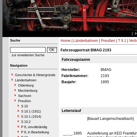
Suche
Home
|
Länderbahnen
|
Preußen
|
T 9.1
|
Verb
Fahrzeugportrait BMAG 2193
zur erweiterten Suche
Fahrzeugstamm
Navigation
Hersteller:
BMAG
Geschichte & Hintergründe
Fabriknummer:
2193
Länderbahnen
Baujahr:
1895
Oldenburg
Mecklenburg
Sachsen
Preußen
S 10
Lebenslauf
S 10.1 (1911)
S 10.1 (1914)
[Bauart Langenschwalbach]
S 10.2
P 8, unvollständig
P 8, in Bearbeitung
__.__.1895
Auslieferung an KED Frankfur