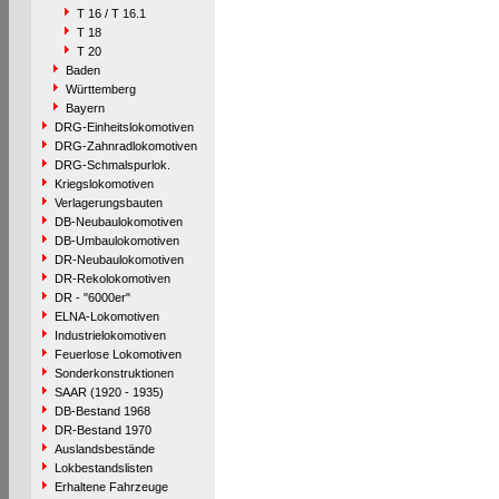
T 16 / T 16.1
T 18
T 20
Baden
Württemberg
Bayern
DRG-Einheitslokomotiven
DRG-Zahnradlokomotiven
DRG-Schmalspurlok.
Kriegslokomotiven
Verlagerungsbauten
DB-Neubaulokomotiven
DB-Umbaulokomotiven
DR-Neubaulokomotiven
DR-Rekolokomotiven
DR - "6000er"
ELNA-Lokomotiven
Industrielokomotiven
Feuerlose Lokomotiven
Sonderkonstruktionen
SAAR (1920 - 1935)
DB-Bestand 1968
DR-Bestand 1970
Auslandsbestände
Lokbestandslisten
Erhaltene Fahrzeuge