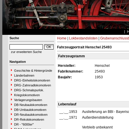
Suche
Home
|
Lokbestandslisten
|
Grubenanschluss
Fahrzeugportrait Henschel 25493
zur erweiterten Suche
Fahrzeugstamm
Navigation
Hersteller:
Henschel
Geschichte & Hintergründe
Fabriknummer:
25493
Länderbahnen
Baujahr:
1953
DRG-Einheitslokomotiven
DRG-Zahnradlokomotiven
DRG-Schmalspurlok.
Kriegslokomotiven
Verlagerungsbauten
Lebenslauf
DB-Neubaulokomotiven
DB-Umbaulokomotiven
__.__.1953
Auslieferung an BBI - Bayeris
DR-Neubaulokomotiven
__.__.1971
Außerdienststellung
DR-Rekolokomotiven
DR - "6000er"
Verbleib unbekannt