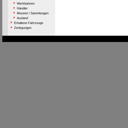
Werkbahnen
Händler
Museen / Sammlungen
Ausland
Erhaltene Fahrzeuge
Zerlegungen