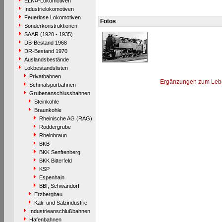
ELNA-Lokomotiven
Industrielokomotiven
Feuerlose Lokomotiven
Fotos
Sonderkonstruktionen
SAAR (1920 - 1935)
DB-Bestand 1968
DR-Bestand 1970
Auslandsbestände
Lokbestandslisten
Privatbahnen
Ergänzungen zum Leb
Schmalspurbahnen
Grubenanschlussbahnen
Steinkohle
Braunkohle
Rheinische AG (RAG)
Roddergrube
Rheinbraun
BKB
BKK Senftenberg
BKK Bitterfeld
KSP
Espenhain
BBI, Schwandorf
Erzbergbau
Kali- und Salzindustrie
Industrieanschlußbahnen
Hafenbahnen