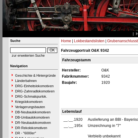
Suche
Home
|
Lokbestandslisten
|
Grubenanschluss
Fahrzeugportrait O&K 9342
zur erweiterten Suche
Fahrzeugstamm
Navigation
Hersteller:
O&K
Geschichte & Hintergründe
Fabriknummer:
9342
Länderbahnen
Baujahr:
1920
DRG-Einheitslokomotiven
DRG-Zahnradlokomotiven
DRG-Schmalspurlok.
Kriegslokomotiven
Verlagerungsbauten
Lebenslauf
DB-Neubaulokomotiven
DB-Umbaulokomotiven
__.__.1920
Auslieferung an BBI - Bayer
DR-Neubaulokomotiven
__.__.195x
Umzeichnung in "7"
DR-Rekolokomotiven
DR - "6000er"
Verbleib unbekannt