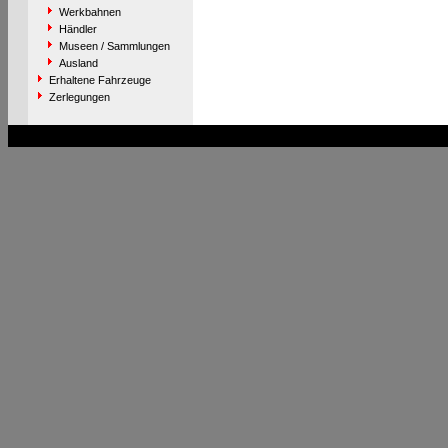
Werkbahnen
Händler
Museen / Sammlungen
Ausland
Erhaltene Fahrzeuge
Zerlegungen