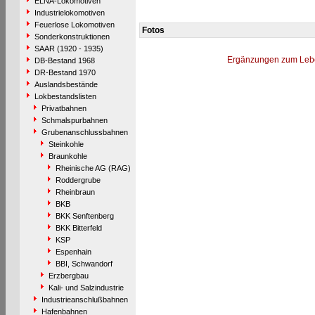
ELNA-Lokomotiven
Industrielokomotiven
Feuerlose Lokomotiven
Fotos
Sonderkonstruktionen
SAAR (1920 - 1935)
Ergänzungen zum Leb
DB-Bestand 1968
DR-Bestand 1970
Auslandsbestände
Lokbestandslisten
Privatbahnen
Schmalspurbahnen
Grubenanschlussbahnen
Steinkohle
Braunkohle
Rheinische AG (RAG)
Roddergrube
Rheinbraun
BKB
BKK Senftenberg
BKK Bitterfeld
KSP
Espenhain
BBI, Schwandorf
Erzbergbau
Kali- und Salzindustrie
Industrieanschlußbahnen
Hafenbahnen