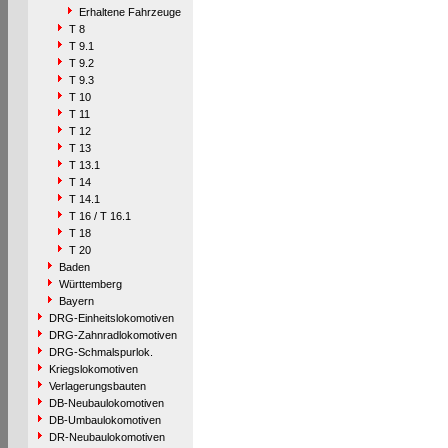
Erhaltene Fahrzeuge
T 8
T 9.1
T 9.2
T 9.3
T 10
T 11
T 12
T 13
T 13.1
T 14
T 14.1
T 16 / T 16.1
T 18
T 20
Baden
Württemberg
Bayern
DRG-Einheitslokomotiven
DRG-Zahnradlokomotiven
DRG-Schmalspurlok.
Kriegslokomotiven
Verlagerungsbauten
DB-Neubaulokomotiven
DB-Umbaulokomotiven
DR-Neubaulokomotiven