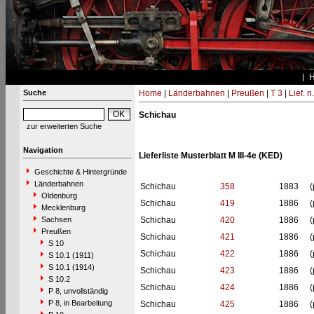
Suche
Home
|
Länderbahnen
|
Preußen
|
T 3
|
Lief. n
Schichau
zur erweiterten Suche
Navigation
Lieferliste Musterblatt M III-4e (KED)
Geschichte & Hintergründe
Länderbahnen
Schichau
358
1883
(
Oldenburg
Schichau
419
1886
(
Mecklenburg
Sachsen
Schichau
420
1886
(
Preußen
Schichau
421
1886
(
S 10
Schichau
422
1886
(
S 10.1 (1911)
S 10.1 (1914)
Schichau
423
1886
(
S 10.2
Schichau
424
1886
(
P 8, unvollständig
P 8, in Bearbeitung
Schichau
425
1886
(