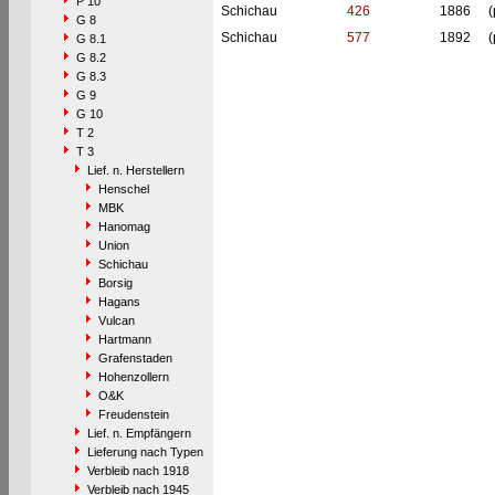
P 10
Schichau
426
1886
(
G 8
Schichau
577
1892
(
G 8.1
G 8.2
G 8.3
G 9
G 10
T 2
T 3
Lief. n. Herstellern
Henschel
MBK
Hanomag
Union
Schichau
Borsig
Hagans
Vulcan
Hartmann
Grafenstaden
Hohenzollern
O&K
Freudenstein
Lief. n. Empfängern
Lieferung nach Typen
Verbleib nach 1918
Verbleib nach 1945