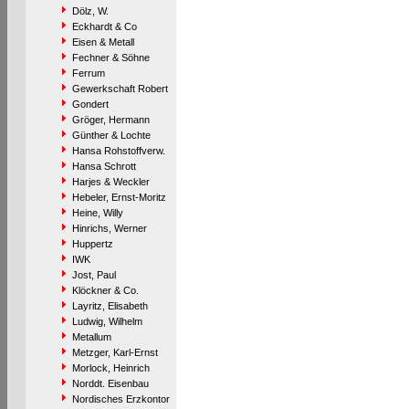
Dölz, W.
Eckhardt & Co
Eisen & Metall
Fechner & Söhne
Ferrum
Gewerkschaft Robert
Gondert
Gröger, Hermann
Günther & Lochte
Hansa Rohstoffverw.
Hansa Schrott
Harjes & Weckler
Hebeler, Ernst-Moritz
Heine, Willy
Hinrichs, Werner
Huppertz
IWK
Jost, Paul
Klöckner & Co.
Layritz, Elisabeth
Ludwig, Wilhelm
Metallum
Metzger, Karl-Ernst
Morlock, Heinrich
Norddt. Eisenbau
Nordisches Erzkontor