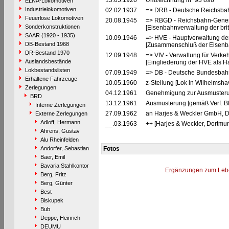
15.05.1926
Umzeichnung in "93 898"
ELNA-Lokomotiven
Industrielokomotiven
02.02.1937
=> DRB - Deutsche Reichsbah
Feuerlose Lokomotiven
20.08.1945
=> RBGD - Reichsbahn-General
Sonderkonstruktionen
[Eisenbahnverwaltung der brit
SAAR (1920 - 1935)
10.09.1946
=> HVE - Hauptverwaltung de
DB-Bestand 1968
[Zusammenschluß der Eisenba
DR-Bestand 1970
12.09.1948
=> VfV - Verwaltung für Verke
Auslandsbestände
[Eingliederung der HVE als Ha
Lokbestandslisten
07.09.1949
=> DB - Deutsche Bundesbahn
Erhaltene Fahrzeuge
10.05.1960
z-Stellung [Lok in Wilhelmsha
Zerlegungen
04.12.1961
Genehmigung zur Ausmusterun
BRD
13.12.1961
Ausmusterung [gemäß Verf. B
Interne Zerlegungen
27.09.1962
an Harjes & Weckler GmbH, Do
Externe Zerlegungen
Adloff, Hermann
__.03.1963
++ [Harjes & Weckler, Dortmu
Ahrens, Gustav
Alu Rheinfelden
Andorfer, Sebastian
Fotos
Baer, Emil
Bavaria Stahlkontor
Ergänzungen zum Leb
Berg, Fritz
Berg, Günter
Best
Biskupek
Bub
Deppe, Heinrich
DEUMU