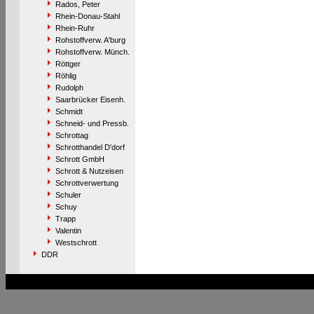
Rados, Peter
Rhein-Donau-Stahl
Rhein-Ruhr
Rohstoffverw. A'burg
Rohstoffverw. Münch.
Röttger
Röhlig
Rudolph
Saarbrücker Eisenh.
Schmidt
Schneid- und Pressb.
Schrottag
Schrotthandel D'dorf
Schrott GmbH
Schrott & Nutzeisen
Schrottverwertung
Schuler
Schuy
Trapp
Valentin
Westschrott
DDR