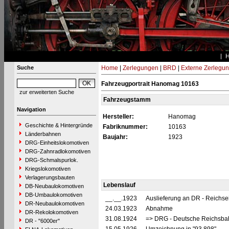
Suche
Home
|
Zerlegungen
|
BRD
|
Externe Zerlegu
Fahrzeugportrait Hanomag 10163
zur erweiterten Suche
Fahrzeugstamm
Navigation
Hersteller:
Hanomag
Geschichte & Hintergründe
Fabriknummer:
10163
Länderbahnen
Baujahr:
1923
DRG-Einheitslokomotiven
DRG-Zahnradlokomotiven
DRG-Schmalspurlok.
Kriegslokomotiven
Verlagerungsbauten
Lebenslauf
DB-Neubaulokomotiven
DB-Umbaulokomotiven
__.__.1923
Auslieferung an DR - Reichs
DR-Neubaulokomotiven
24.03.1923
Abnahme
DR-Rekolokomotiven
31.08.1924
=> DRG - Deutsche Reichsbahn
DR - "6000er"